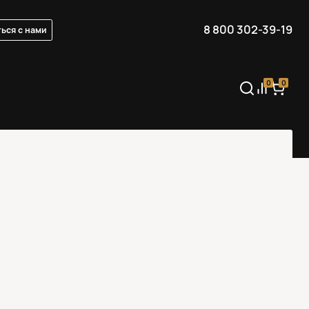
8 800 302-39-19
ься с нами
0
0