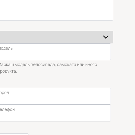
Модель
арка и модель велосипеда, самоката или иного
родукта.
ород
Телефон