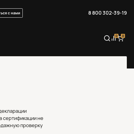
8 800 302-39-19
ься с нами
0
0
 декларации
в сертификации не
одажную проверку