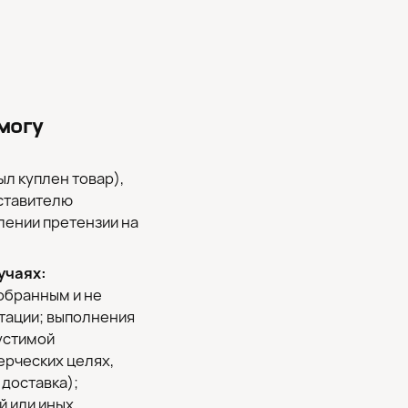
 могу
ыл куплен товар),
дставителю
лении претензии на
учаях:
собранным и не
атации; выполнения
устимой
ерческих целях,
доставка);
й или иных