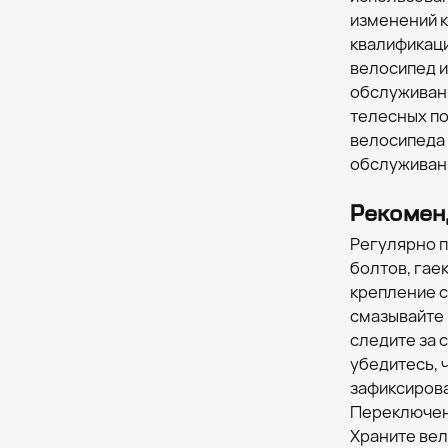
изменений к
квалификаци
велосипед и
обслуживани
телесных по
велосипеда 
обслуживани
Рекомен
Регулярно п
болтов, гае
крепление с
смазывайте 
следите за 
убедитесь, 
зафиксирова
Переключени
Храните ве