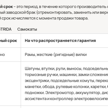
й срок
– это период, в течение которого производитель
й заводской брак (отремонтировать, заменить или верн
 срок исчисляется с момента продажи товара.
STRIDA
Самокаты
ный срок
На что распространяется гарантия
но
Рамы, жесткие (ригидные) вилки
Шатуны, втулки, рули, выносы, подседельн
тормозные ручки, машинки, замки сложени
эксцентрики, подседельные хомуты, перек
манетки, обода, рулевые колонки, каретки,
подножки. Электромотор, аккумулятор, ди
ассистента и контроллер электровелосипе