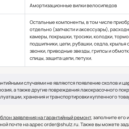
Амортизационные вилки велосипедов
Остальные компоненты, в том числе прио
отдельно (запчасти и аксессуары), расход
камеры, покрышки, тросики, колодки, тормо
подшипники, цепи, рубашки, седла, крылья 
звонки, приводные звезды, грипсы и обмотк
спицы, защита цепи, петухи.
антийными случаями не являются появление сколов и цар
розия, а также другие повреждения лакокрасочного пок
плуатации, хранения и транспортировки купленного това
блон заявления на гарантийный ремонт
, заполните его 
ной почте на адрес order@shulz.ru. Также вы можете за