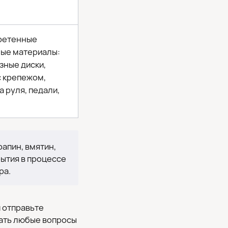
бретенные
ные материалы:
зные диски,
с крепежом,
а руля, педали,
апин, вмятин,
рытия в процессе
ра.
и отправьте
дать любые вопросы