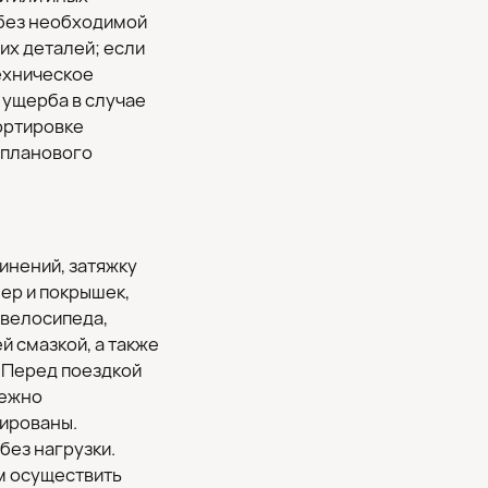
 без необходимой
их деталей; если
ехническое
 ущерба в случае
ортировке
 планового
инений, затяжку
мер и покрышек,
 велосипеда,
й смазкой, а также
. Перед поездкой
дежно
лированы.
без нагрузки.
м осуществить