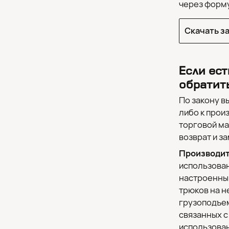
через форму
Скачать з
Если ест
обратит
По закону в
либо к прои
торговой ма
возврат и з
Производит
использован
настроенным
трюков на 
грузоподъем
связанных с
использова