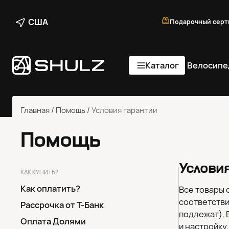
США
Подарочный серт
Каталог
Велосипе
Главная
/
Помощь
/
Условия гарантии
Помощь
Услови
КАК КУПИТЬ?
Как оплатить?
Все товары 
соответстви
Рассрочка от Т-Банк
подлежат).
Оплата Долями
и настройку.