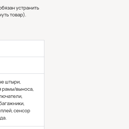
 обязан устранить
уть товар).
ые штыри,
я рамы/выноса,
лючатели,
 багажники,
сплей, сенсор
да.