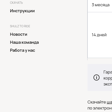
СКАЧАТЬ
3 месяца
Инструкции
SHULZ TO RIDE
Новости
14 дней
Наша команда
Работа у нас
Гар
кор
экс
Скачайте
ша
по электрон