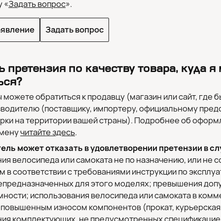
 «
Задать вопрос
».
аявление
Задать вопрос
ь претензия по качеству товара, куда я
ься?
ы можете обратиться к продавцу (магазин или сайт, где б
зводителю (поставщику, импортеру, официальному пре
рки на территории вашей страны). Подробнее об оформ
амену
читайте здесь
.
ель может отказать в удовлетворении претензии в сл
ия велосипеда или самоката не по назначению, или не 
 в соответствии с требованиями инструкции по эксплу
непредназначенных для этого моделях; превышения доп
ности; использования велосипеда или самоката в комм
 повышенным износом компонентов (прокат, курьерская 
ния комплектующих, не предусмотренных спецификацие