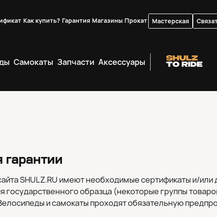
ификат
Как купить?
Гарантия
Магазины
Прокат
Мастерская
Связат
ды
Самокаты
Запчасти
Аксессуары
я гарантии
сайта SHULZ.RU имеют необходимые сертификаты и/или
я государственного образца (некоторые группы товаро
 Велосипеды и самокаты проходят обязательную предпр