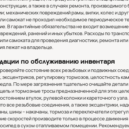
онструкции, а также в случаях ремонта, производимого
и; механических повреждений рамы, вилки, колес и друг
ли самокат не проходил необходимое периодическое т
е. В гарантийные обязательства не входит возмещение
вреждений, ранений и иных убытков. Расходы по трансп
или самоката для проведения диагностики, ремонта или
я лежат на владельце.
дации по обслуживанию инвентаря
роверяйте состояние всех резьбовых и подвижных соед
к, эксцентриков, регулировку тормозов, целостность ка
едла. По мере загрязнения тщательно очищайте детали
цепь и тормозные тросы предназначенной для этих целе
состоянием втулок, рулевой колонки и кареточного узла
что все резьбовые соединения, а также эксцентрики, на
ны, шины – накачаны, тормоза и переключатели отрегу
е скоростей производите только в процессе движения 
лосипед в сухом отапливаемом помещении. Рекомендуе