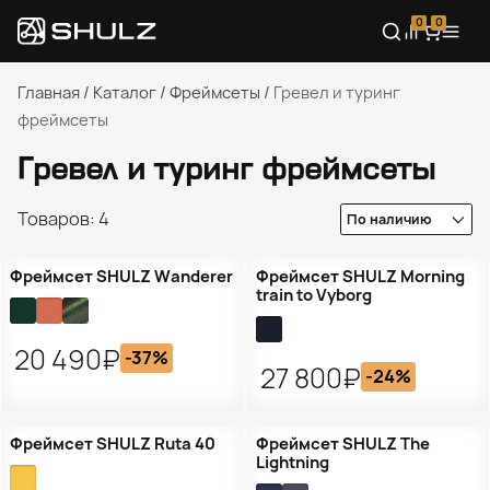
0
0
Главная
/
Каталог
/
Фреймсеты
/
Гревел и туринг
фреймсеты
Гревел и туринг фреймсеты
Товаров: 4
Распродажа
Распродажа
Фреймсет SHULZ Wanderer
Фреймсет SHULZ Morning
train to Vyborg
20 490₽
-37%
27 800₽
-24%
Предзаказ
Фреймсет SHULZ Ruta 40
Фреймсет SHULZ The
Lightning