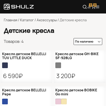
0
0
Главная
/
Каталог
/
Аксессуары
/
Детские кресла
Детские кресла
Товаров: 4
●
Кол-во ограничено
●
Кол-во ограничено
Кресло детское BELLELLI
Кресло детское GH-BIKE
TUV LITTLE DUCK
SF-928LG
6 590₽
3 200₽
●
Нет в наличии
●
Нет в наличии
Кресло детское BELLELLI
Кресло детское BOBIKE
Pepe
Go mini