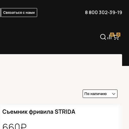
8 800 302-39-19
Связаться с нами
0
0
●
Кол-во ограничено
Съемник фривила STRIDA
660₽