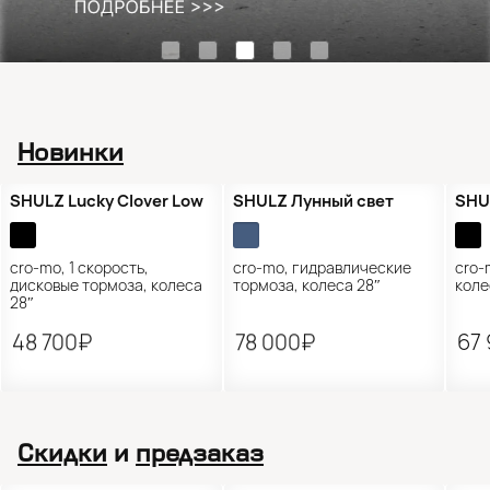
Новинки
Новинка
Новинка
Н
SHULZ Lucky Clover Low
SHULZ Лунный свет
SHU
cro-mo, 1 скорость,
cro-mo, гидравлические
cro-
дисковые тормоза, колеса
тормоза, колеса 28″
коле
28″
48 700₽
78 000₽
67
Скидки
и
предзаказ