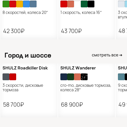
8 скоростей, колеса 20″
1 скорость, колеса 16″
3 ск
втул
42 300₽
43 700₽
48
Город и шоссе
смотреть все ➔
SHULZ Roadkiller Disk
SHULZ Wanderer
SHU
3 скорости, дисковые
cro-mo, дисковые тормоза,
9 ск
тормоза
колеса 28″
тор
58 700₽
68 900₽
49