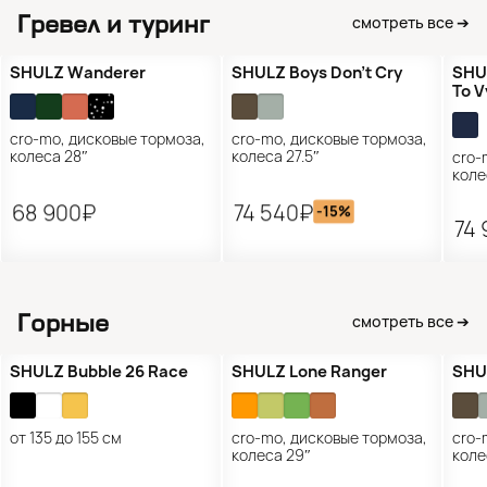
Гревел и туринг
смотреть все ➔
Распродажа
Р
SHULZ Wanderer
SHULZ Boys Don’t Cry
SHUL
To V
cro-mo, дисковые тормоза,
cro-mo, дисковые тормоза,
колеса 28″
колеса 27.5″
cro-
коле
68 900₽
74 540₽
-15%
74
Горные
смотреть все ➔
Подарок 🎁
Распродажа
Р
SHULZ Bubble 26 Race
SHULZ Lone Ranger
SHUL
от 135 до 155 см
cro-mo, дисковые тормоза,
cro-
колеса 29″
коле