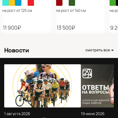
на рост от 125 см
на рост от 140 см
на р
11 900₽
13 500₽
9 
Новости
смотреть все ➔
1 августа 2026
19 июня 2026