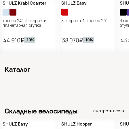
Предзаказ
Предзаказ
П
SHULZ Krabi Coaster
SHULZ Easy
SHU
колеса 24″, 3 скорости,
8 скоростей, колеса 20″
3 ск
планетарная втулка
втул
44 910₽
38 070₽
43
-10%
-10%
Каталог
Складные
Городские
Туринг и гревел-
Горные велосипеды
велосипеды
и шоссейные
Детские велосипеды
Электровелосипеды
байки
Самокаты для
Детские самокаты
велосипеды
Трюковые самокаты
Гревел и туринг
взрослых
Горные фреймсеты
Городские
фреймсеты
Запчасти
Аксессуары
и шоссейные
Складные велосипеды
смотреть все ➔
фреймсеты
SHULZ Easy
SHULZ Hopper
SHU