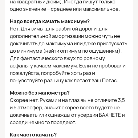
на квадратный дюйм). Иногда пишут только
одно значение – среднее или максимальное.
Надо всегда качать максимум?
Нет. Для зимы, для разбитой дороги, для
дополнительной амортизации можно чуть не
докачивать до максимума или даже приспускать
до минимума (найти оптимум по ощущениям).
Для фантастического вжух по ровному
асфальту качаем максимум. Если не пробовали,
пожалуйста, попробуйте хоть раз и
почувствуйте разницу как летает ваш Пегас.
Можно без манометра?
Скорее нет. Руками и на глаз вы не отличите 3,5
и 5 атмосфер, значит скорее всего будете не
докачивать или однажды от усердия БАХНЕТЕ и
соседи немного поседеют.
Как часто качать?