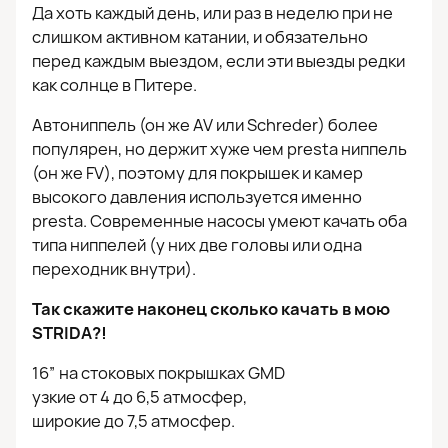
Да хоть каждый день, или раз в неделю при не
слишком активном катании, и обязательно
перед каждым выездом, если эти выезды редки
как солнце в Питере.
Автониппель (он же AV или Schreder) более
популярен, но держит хуже чем presta ниппель
(он же FV), поэтому для покрышек и камер
высокого давления используется именно
presta. Современные насосы умеют качать оба
типа ниппелей (у них две головы или одна
переходник внутри).
Так скажите наконец сколько качать в мою
STRIDA?!
16” на стоковых покрышках GMD
узкие от 4 до 6,5 атмосфер,
широкие до 7,5 атмосфер.