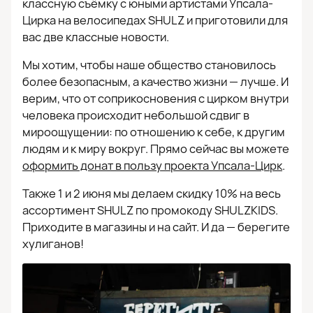
классную съёмку с юными артистами Упсала-
Цирка на велосипедах SHULZ и приготовили для
вас две классные новости.
Мы хотим, чтобы наше общество становилось
более безопасным, а качество жизни — лучше. И
верим, что от соприкосновения с цирком внутри
человека происходит небольшой сдвиг в
мироощущении: по отношению к себе, к другим
людям и к миру вокруг. Прямо сейчас вы можете
оформить донат в пользу проекта Упсала-Цирк
.
Также 1 и 2 июня мы делаем скидку 10% на весь
ассортимент SHULZ по промокоду SHULZKIDS.
Приходите в магазины и на сайт. И да — берегите
хулиганов!