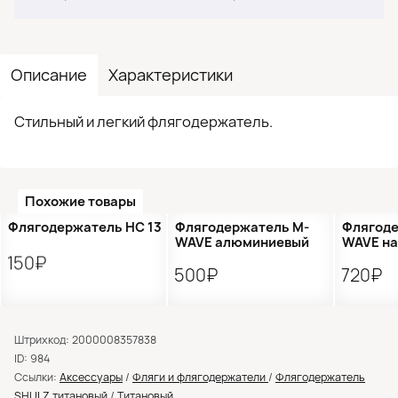
Описание
Характеристики
Стильный и легкий флягодержатель.
Похожие товары
●
Кол-во ограничено
●
Кол-в
Флягодержатель HC 13
Флягодержатель M-
Флягоде
WAVE алюминиевый
WAVE на
150₽
500₽
720₽
Штрихкод: 2000008357838
ID: 984
Ссылки:
Аксессуары
/
Фляги и флягодержатели
/
Флягодержатель
SHULZ титановый
/
Титановый