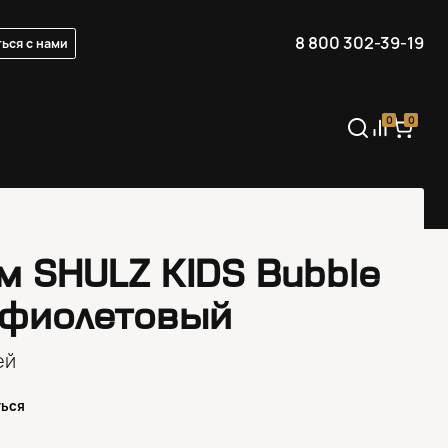
8 800 302-39-19
ься с нами
0
0
м SHULZ KIDS Bubble
 фиолетовый
ей
ться