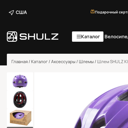
США
Подарочный серт
Каталог
Велосипе
Главная
/
Каталог
/
Аксессуары
/
Шлемы
/
Шлем SHULZ KI