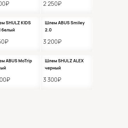
300₽
2 250₽
Кол-во ограничено
●
Нет в наличии
ем SHULZ KIDS
Шлем ABUS Smiley
 белый
2.0
50₽
3 200₽
Кол-во ограничено
●
Кол-во ограничено
м ABUS MoTrip
Шлем SHULZ ALEX
лый
черный
900₽
3 300₽