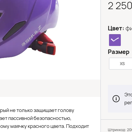
2 25
Цвет:
ф
Размер
XS
Это
ре
орый не только защищает голову
дает пассивной безопасностью,
му маячку красного цвета. Подходит
Штрихкод: 2