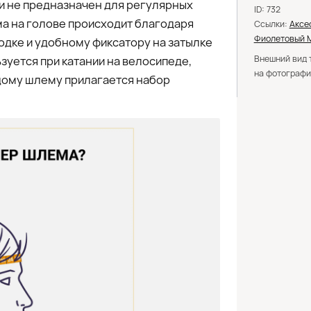
 и не предназначен для регулярных
ID: 732
ма на голове происходит благодаря
Ссылки:
Аксе
Фиолетовый 
одке и удобному фиксатору на затылке
Внешний вид 
зуется при катании на велосипеде,
на фотографи
ждому шлему прилагается набор