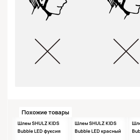
Похожие товары
●
Кол-во ограничено
●
Кол-во ограничено
●
Шлем SHULZ KIDS
Шлем SHULZ KIDS
Шл
Bubble LED фуксия
Bubble LED красный
Bub