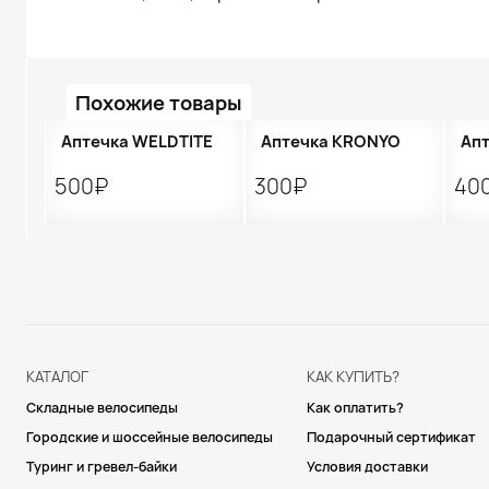
Похожие товары
●
Кол-во ограничено
●
Аптечка WELDTITE
Аптечка KRONYO
Ап
500₽
300₽
40
КАТАЛОГ
КАК КУПИТЬ?
Складные велосипеды
Как оплатить?
Городские и шоссейные велосипеды
Подарочный сертификат
Туринг и гревел-байки
Условия доставки