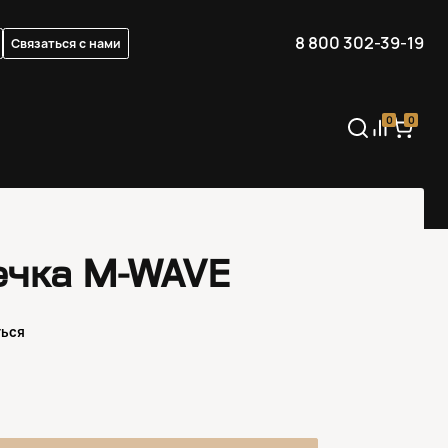
8 800 302-39-19
Связаться с нами
0
0
ечка M-WAVE
ться