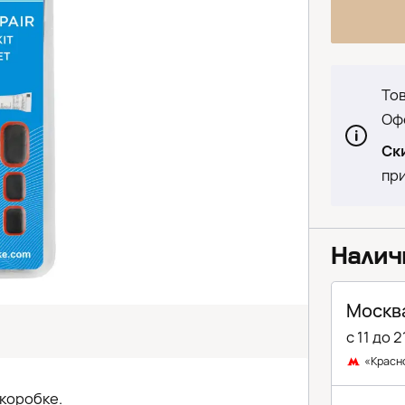
Тов
Офо
Ск
при
Налич
Москва
с 11 до 2
«Красн
 коробке.