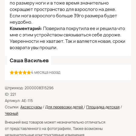
по размеру ноги и в тоже время значительно
сокращает пространство для взрослого на деке.
Если нога взрослого больше 39го размера будет
неудобно.
Комментарий:
Поверила покрутила ее и решила что
мне с этим устройством связываться себе дороже.
Уверенности не хватает. Так и валяется новая, сроки
возврата увы прошли.
Саша Васильев
4 месяца назад
Штрихкод: 2000008315296
ID: 221
Артикул: AE-115
Ссылки:
Аксессуары
/
Для перевозки детей
/
Площадка детская
/
Черный
Внешний вид товаров может незначительно отличаться
от представленного на фотографиях. Также возможны
незначительные конструктивные изменения.