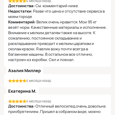
4 месяца назад
Достоинства:
См. комментарий ниже
Недостатки:
Разве что цена и отсутствие сервиса в
моем городе
Комментарий:
Велик очень нравится. Мои 95 кг
везёт норм. Качественные материалы и исполнение.
Внимание к мелким деталям также на высоте. К
сожалению, постоянное складывание и
раскладывание приводит к мелким царапкам и
сколам краски. Я велик вожу почти всегда в
багажнике машины. В остальном все отлично,
настроен из коробки. Сел и поехал.
Азалия Миллер
4 месяца назад
Екатерина М.
4 месяца назад
Достоинства:
Отличный велосипед,очень довольна
приобретением .Пришел в собраном виде, можно