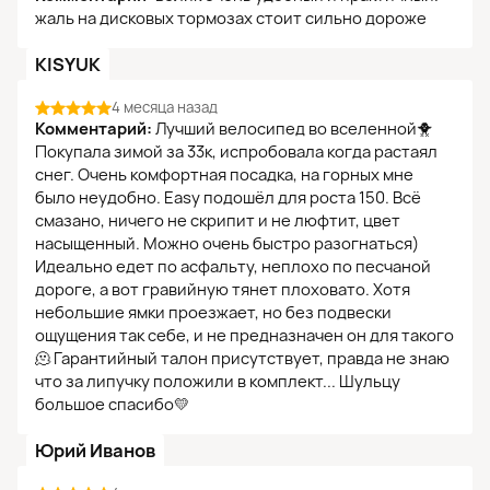
жаль на дисковых тормозах стоит сильно дороже
KISYUK
4 месяца назад
Комментарий:
Лучший велосипед во вселенной🐥
Покупала зимой за 33к, испробовала когда растаял
снег. Очень комфортная посадка, на горных мне
было неудобно. Easy подошёл для роста 150. Всё
смазано, ничего не скрипит и не люфтит, цвет
насыщенный. Можно очень быстро разогнаться)
Идеально едет по асфальту, неплохо по песчаной
дороге, а вот гравийную тянет плоховато. Хотя
небольшие ямки проезжает, но без подвески
ощущения так себе, и не предназначен он для такого
🫠 Гарантийный талон присутствует, правда не знаю
что за липучку положили в комплект... Шульцу
большое спасибо💛
Юрий Иванов