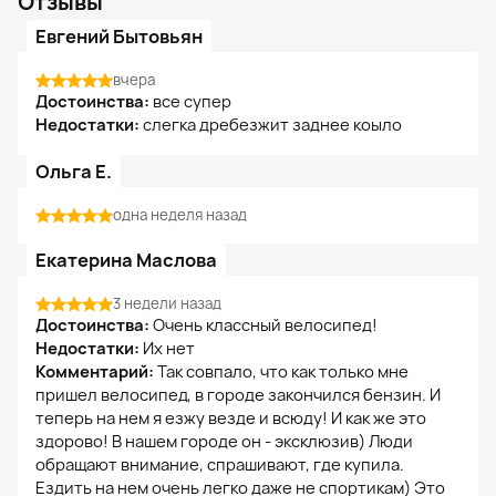
Отзывы
Евгений Бытовьян
вчера
Достоинства:
все супер
Недостатки:
слегка дребезжит заднее коыло
Ольга Е.
одна неделя назад
Екатерина Маслова
3 недели назад
Достоинства:
Очень классный велосипед!
Недостатки:
Их нет
Комментарий:
Так совпало, что как только мне
пришел велосипед, в городе закончился бензин. И
теперь на нем я езжу везде и всюду! И как же это
здорово! В нашем городе он - эксклюзив) Люди
обращают внимание, спрашивают, где купила.
Ездить на нем очень легко даже не спортикам) Это