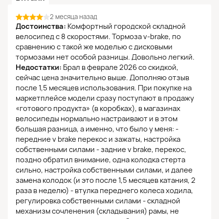
2 месяца назад
Достоинства:
Комфортный городской складной
велосипед с 8 скоростями. Тормоза v-brake, по
сравнению с такой же моделью с дисковыми
тормозами нет особой разницы. Довольно легкий.
Недостатки:
Брал в феврале 2026 со скидкой,
сейчас цена значительно выше. Дополняю отзыв
после 1,5 месяцев использования. При покупке на
маркетплейсе модели сразу поступают в продажу
«готового продукта» (в коробках), в магазинах
велосипеды нормально настраивают и в этом
большая разница, а именно, что было у меня: -
передние v brake перекос и зажаты, настройка
собственными силами - задние v brake, перекос,
поздно обратил внимание, одна колодка стерта
сильно, настройка собственными силами, и далее
замена колодок (и это после 1,5 месяцев катания, 2
раза в неделю) - втулка переднего колеса ходила,
регулировка собственными силами - складной
механизм сочленения (складывания) рамы, не