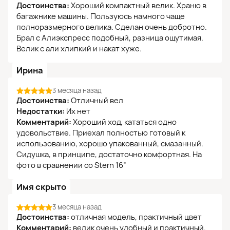
Достоинства:
Хороший компактный велик. Храню в
багажнике машины. Пользуюсь намного чаще
полноразмерного велика. Сделан очень добротно.
Брал с Алиэкспресс подобный, разница ощутимая.
Велик с али хлипкий и накат хуже.
Ирина
3 месяца назад
Достоинства:
Отличный вел
Недостатки:
Их нет
Комментарий:
Хороший ход, кататься одно
удовольствие. Приехал полностью готовый к
использованию, хорошо упакованный, смазанный.
Сидушка, в принципе, достаточно комфортная. На
фото в сравнении со Stern 16”
Имя скрыто
3 месяца назад
Достоинства:
отличная модель, практичный цвет
Комментарий:
велик очень удобный и практичный.