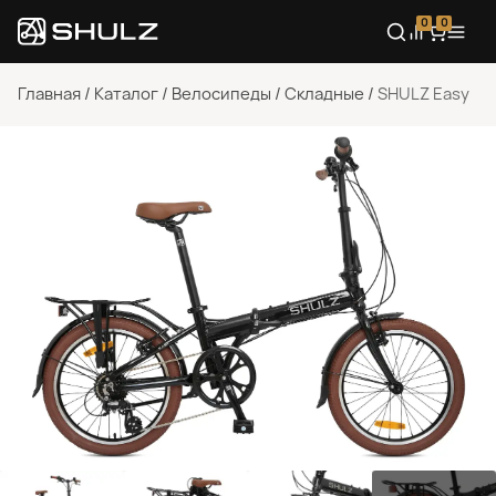
0
0
Главная
/
Каталог
/
Велосипеды
/
Складные
/
SHULZ Easy