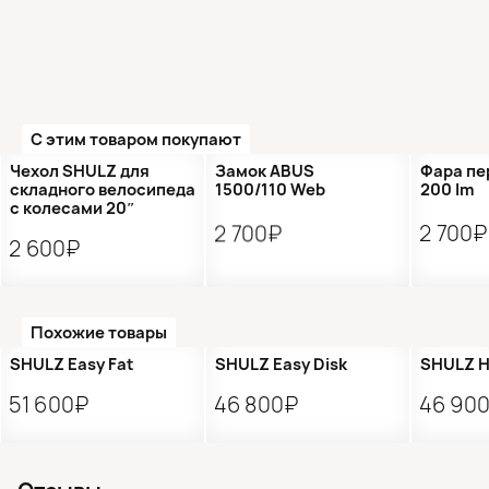
С этим товаром покупают
Чехол SHULZ для
Замок ABUS
Фара пе
складного велосипеда
1500/110 Web
200 lm
с колесами 20″
2 700₽
2 700₽
2 600₽
Похожие товары
●
Кол-во ограничено
SHULZ Easy Fat
SHULZ Easy Disk
SHULZ H
51 600₽
46 800₽
46 90