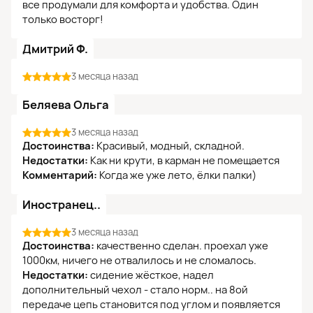
все продумали для комфорта и удобства. Один
только восторг!
Дмитрий Ф.
3 месяца назад
Беляева Ольга
3 месяца назад
Достоинства:
Красивый, модный, складной.
Недостатки:
Как ни крути, в карман не помещается
Комментарий:
Когда же уже лето, ёлки палки)
Иностранец..
3 месяца назад
Достоинства:
качественно сделан. проехал уже
1000км, ничего не отвалилось и не сломалось.
Недостатки:
сидение жёсткое, надел
дополнительный чехол - стало норм.. на 8ой
передаче цепь становится под углом и появляется