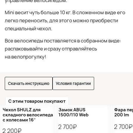
управление велосипедом.
Mini весит чуть больше 10 кг. В сложенном виде его
легко переносить, для этого можно приобрести
специальный чехол.
Все велосипеды поставляется в собранном виде:
распаковывайте и сразу отправляйтесь
на велопрогулку!
Скачать инструкцию
Условия гарантии
С этим товаром покупают
Чехол SHULZ для
Замок ABUS
Фара пе
складного велосипеда
1500/110 Web
200 lm
с колесами 16″
2 700₽
2 700₽
2 200₽