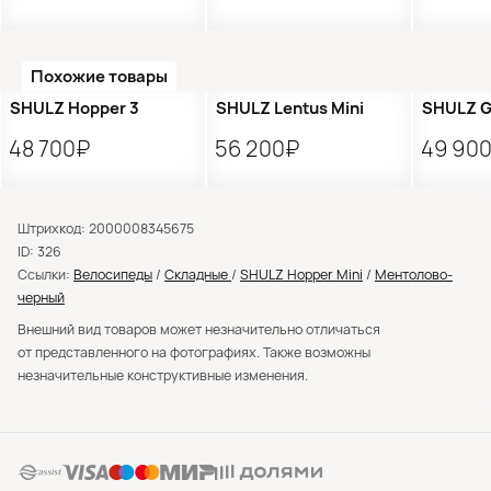
Похожие товары
●
Нет в наличии
SHULZ Hopper 3
SHULZ Lentus Mini
SHULZ G
48 700₽
56 200₽
49 90
Штрихкод: 2000008345675
ID: 326
Ссылки:
Велосипеды
/
Складные
/
SHULZ Hopper Mini
/
Ментолово-
черный
Внешний вид товаров может незначительно отличаться
от представленного на фотографиях. Также возможны
незначительные конструктивные изменения.