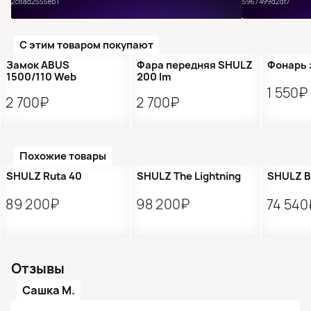
С этим товаром покупают
Замок ABUS
Фара передняя SHULZ
Фонарь 
1500/110 Web
200 lm
1 550₽
2 700₽
2 700₽
Похожие товары
●
Кол-во ограничено
Новинка
Распр
SHULZ Ruta 40
SHULZ The Lightning
SHULZ B
89 200₽
98 200₽
74 540
Отзывы
Сашка М.