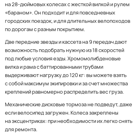
на 28-дюймовых колесах с жесткой вилкой и рулем
«бараном». Он подходит и для повседневных
городских поездок, и для длительных велопоходов
по дорогам с разным покрытием.
Две передние звезды и кассета на 9 передач дают
возможность подобрать нужную из 18 скоростей
под любые условия езды. Хромомолибденовые
вилка и рама с баттированными трубами
выдерживают нагрузку до 120 кг: вы можете взять
с собой максимум экипировки и за счет множества
креплений равномерно распределить вес груза.
Механические дисковые тормоза не подведут, даже
если велосипед загружен. Колеса закреплены
на эксцентриках: при необходимости их легко снять
для ремонта.