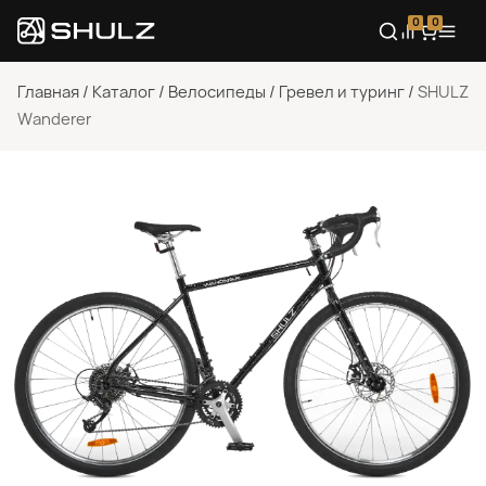
0
0
Главная
/
Каталог
/
Велосипеды
/
Гревел и туринг
/
SHULZ
Wanderer