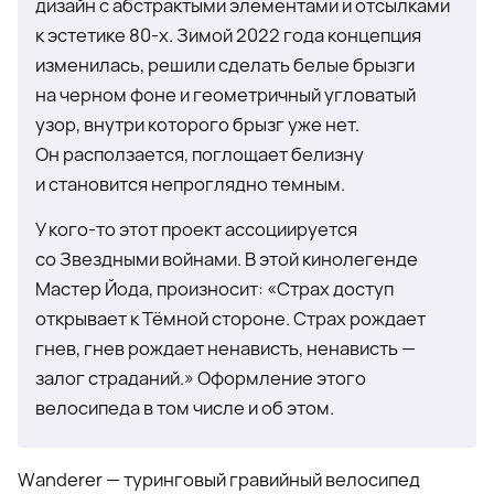
дизайн с абстрактыми элементами и отсылками
к эстетике 80-х. Зимой 2022 года концепция
изменилась, решили сделать белые брызги
на черном фоне и геометричный угловатый
узор, внутри которого брызг уже нет.
Он расползается, поглощает белизну
и становится непроглядно темным.
У кого-то этот проект ассоциируется
со Звездными войнами. В этой кинолегенде
Мастер Йода, произносит: «Страх доступ
открывает к Тёмной стороне. Страх рождает
гнев, гнев рождает ненависть, ненависть —
залог страданий.» Оформление этого
велосипеда в том числе и об этом.
Wanderer — туринговый гравийный велосипед