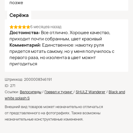
позже
Серёжа
6 месяцев назад
Достоинства:
Все отлично. Хорошее качество,
приходит почти собранным, цвет красивый
Комментарий:
Единственное: намотку руля
придется мотать самому, но у меня получилось с
первого раза, но изолента в цвет можнт
пригодиться
Штрихкод: 2000008346191
ID: 271
Ссылки:
Велосипеды
/
Гревел и туринг
/
SHULZ Wanderer
/
Black and
white splash S
Внешний вид товаров может незначительно отличаться
от представленного на фотографиях. Также возможны
незначительные конструктивные изменения.