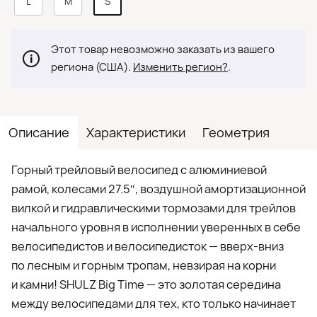
L
M
S
Этот товар невозможно заказать из вашего
региона (США).
Изменить регион?
.
Описание
Характеристики
Геометрия
Горный трейловый велосипед с алюминиевой
рамой, колесами 27.5″, воздушной амортизационной
вилкой и гидравлическими тормозами для трейлов
начального уровня в исполнении уверенных в себе
велосипедистов и велосипедисток — вверх-вниз
по лесным и горным тропам, невзирая на корни
и камни! SHULZ Big Time — это золотая середина
между велосипедами для тех, кто только начинает