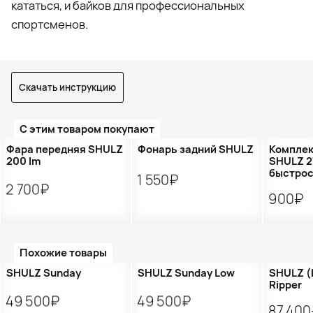
кататься, и байков для профессиональных
спортсменов.
Скачать инструкцию
С этим товаром покупают
Фара передняя SHULZ
Фонарь задний SHULZ
Комплек
200 lm
SHULZ 2
быстро
1 550₽
2 700₽
900₽
Похожие товары
●
Нет в наличии
Новинка
Новинка
Распр
SHULZ Sunday
SHULZ Sunday Low
SHULZ (D
Ripper
49 500₽
49 500₽
87 400