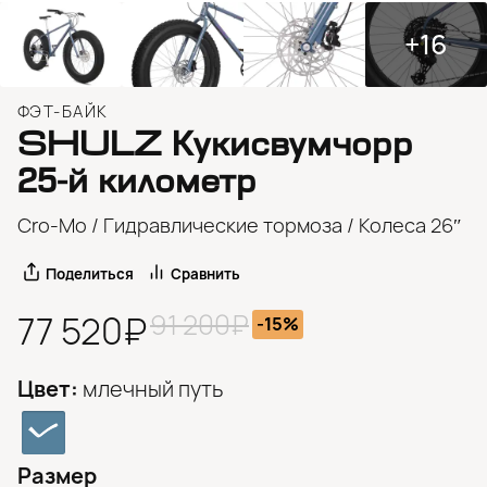
+16
ФЭТ-БАЙК
SHULZ
Кукисвумчорр
25-й
километр
Cro-Mo / Гидравлические тормоза / Колеса 26″
Поделиться
Сравнить
91 200₽
77 520₽
-15%
Цвет:
млечный путь
Размер