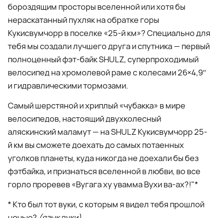
бороздящим просторы вселенной или хотя бы
нераскатанный пухляк на обратке горы
Кукисвумчорр в поселке «25-й км»? Специально для
тебя мы создали лучшего друга и спутника — первый
полноценный фэт-байк SHULZ, суперпроходимый
велосипед на хромолевой раме с колесами 26×4,9″
и гидравлическими тормозами.
Самый шерстяной и хриплый «чубакка» в мире
велосипедов, настоящий двухколесный
аляскинский маламут — на SHULZ Кукисвумчорр 25-
й км вы сможете доехать до самых потаенных
уголков планеты, куда никогда не доехали бы без
фэтбайка, и признаться вселенной в любви, во все
горло проревев «Вугага ху увамма Вухи ва-ах?!"*
* Кто был тот вуки, с которым я видел тебя прошлой
ночью?
(язык вуки)