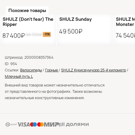
Похожие товары
Распродажа
Новинка
Новин
SHULZ (Don't fear) The
SHULZ Sunday
SHULZ M
Ripper
Monster
49 500₽
98 700₽
87 400₽
74 540
-11%
Штрихкод: 2000008357364
ID: 954
Ссылки:
Велосипеды
/
Горные
/
SHULZ Кукисвумчорр 25-й километр
/
Млечный путь L
Внешний вид товаров может незначительно отличаться
от представленного на фотографиях. Также возможны
незначительные конструктивные изменения.