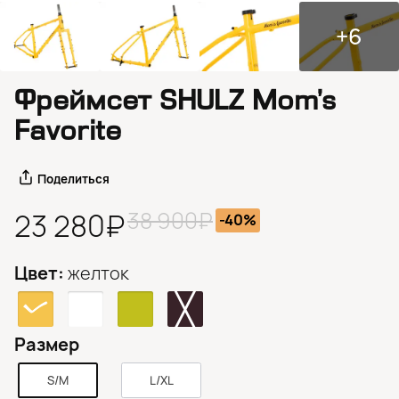
+6
Фреймсет SHULZ Mom’s
Favorite
Поделиться
38 900₽
23 280₽
-40%
Цвет:
желток
Размер
S/M
L/XL