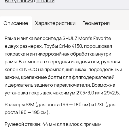
Все условия доставки
Описание
Характеристики
Геометрия
Рама и вилка велосипеда SHULZ Mom’s Favorite
в двух размерах. Трубы CrMo 4130, порошковая
покраска и антикоррозийная обработка внутри
рамы. В комплекте передняя и задняя оси, рулевая
колонка NECO на промподшипниках, подседельный
зажим, крепежные болты для флягодержателей
и держатель заднего переключателя. Возможна
установка покрышек максимум 27,5×3,0 или 29×2,5.
Размеры S/M (для роста 166 — 180 см) и L/XL (для
роста 180 — 195 см).
Рулевой стакан: 44 мм для вилок с прямым