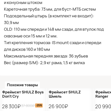
и конусным штоком
Кареточная труба: 73 мм, для буст-МТБ систем
Подседельный штырь (в комплект не входит):
30,9 мм
OLD: 110 мм спереди и 148 мм сзади, для втулок под
сквозные оси 15 мм и 12 мм.
Тип крепления тормоза: IS mount сзади и спереди
для дисков 160 и 180 мм
Максимальная передняя звезда: 36 зубьев
Вес (размер S/М): 2,9 кг рама, 1,5 кг вилка
Похожие товары
Распродажа
Новинка
Распр
Фреймсет SHULZ Boys
Фреймсет SHULZ
Фреймсе
Don’t Cry
Шмель
Ranger
37 800₽
28 300₽
26 900₽
20 99
-25%