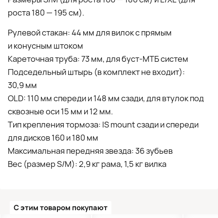
роста 180 — 195 см).
Рулевой стакан: 44 мм для вилок с прямым
и конусным штоком
Кареточная труба: 73 мм, для буст-МТБ систем
Подседельный штырь (в комплект не входит):
30,9 мм
OLD: 110 мм спереди и 148 мм сзади, для втулок под
сквозные оси 15 мм и 12 мм.
Тип крепления тормоза: IS mount сзади и спереди
для дисков 160 и 180 мм
Максимальная передняя звезда: 36 зубьев
Вес (размер S/М): 2,9 кг рама, 1,5 кг вилка
С этим товаром покупают