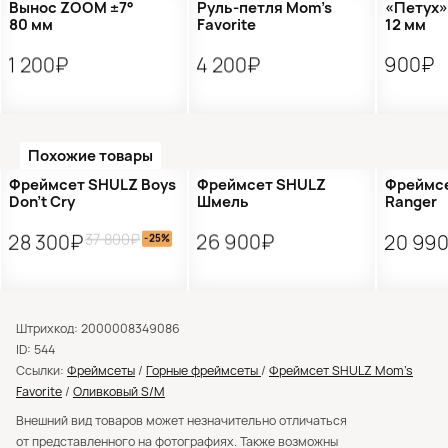
Вынос ZOOM ±7°
Руль-петля Mom’s
«Петух»
80 мм
Favorite
12 мм
1 200₽
4 200₽
900₽
Похожие товары
Распродажа
Новинка
Распр
Фреймсет SHULZ Boys
Фреймсет SHULZ
Фреймсе
Don’t Cry
Шмель
Ranger
37 800₽
28 300₽
26 900₽
20 99
-25%
Штрихкод: 2000008349086
ID: 544
Ссылки:
Фреймсеты
/
Горные фреймсеты
/
Фреймсет SHULZ Mom’s
Favorite
/
Оливковый S/M
Внешний вид товаров может незначительно отличаться
от представленного на фотографиях. Также возможны