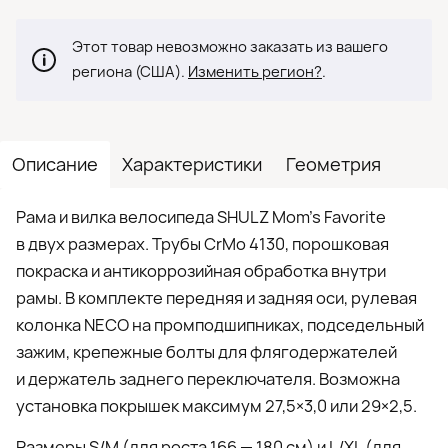
Этот товар невозможно заказать из вашего
региона (США).
Изменить регион?
.
Описание
Характеристики
Геометрия
Рама и вилка велосипеда SHULZ Mom’s Favorite
в двух размерах. Трубы CrMo 4130, порошковая
покраска и антикоррозийная обработка внутри
рамы. В комплекте передняя и задняя оси, рулевая
колонка NECO на промподшипниках, подседельный
зажим, крепежные болты для флягодержателей
и держатель заднего переключателя. Возможна
установка покрышек максимум 27,5×3,0 или 29×2,5.
Размеры S/M (для роста 166 — 180 см) и L/XL (для