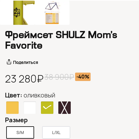
Фреймсет SHULZ Mom’s
Favorite
Поделиться
38 900₽
23 280₽
-40%
Цвет:
оливковый
Размер
S/M
L/XL