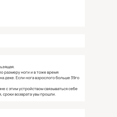
льзящая.
о размеру ноги и в тоже время
а деке. Если нога взрослого больше 39го
не с этим устройством связываться себе
я, сроки возврата увы прошли.