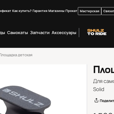
ификат
Как купить?
Гарантия
Магазины
Прокат
Мастерская
Связат
ды
Самокаты
Запчасти
Аксессуары
Площадка детская
Пло
Для само
Solid
Подели