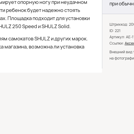
вмирует опорную ногу при неудачном
при обычн
ти ребенок будет надежно стоять
тах. Площадка подходит для установки
Штрихкод: 2
HULZ 250 Speed и SHULZ Solid.
ID: 221
Артикул: AE-1
ям самокатов SHULZ и других марок.
Ссылки:
Аксе
а магазина, возможна ли установка
Внешний вид 
на фотографи