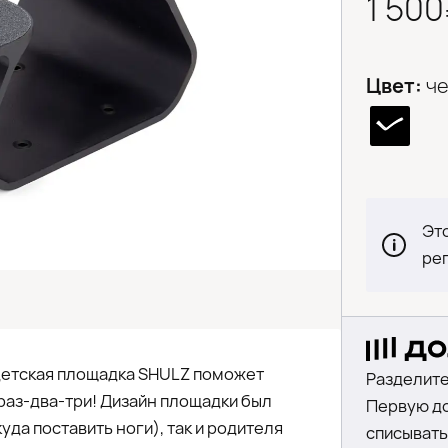
1 50
Цвет:
ч
Это
ре
 детская площадка SHULZ поможет
Разделите
раз-два-три! Дизайн площадки был
Первую до
уда поставить ноги), так и родителя
списыватьс