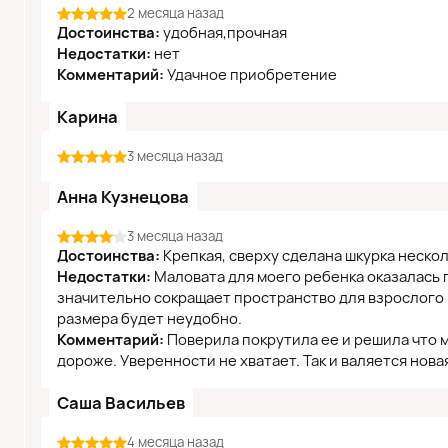
2 месяца назад
Достоинства:
удобная,прочная
Недостатки:
нет
Комментарий:
Удачное приобретение
Карина
3 месяца назад
Анна Кузнецова
3 месяца назад
Достоинства:
Крепкая, сверху сделана шкурка неско
Недостатки:
Маловата для моего ребенка оказалась п
значительно сокращает пространство для взрослого н
размера будет неудобно.
Комментарий:
Поверила покрутила ее и решила что м
дороже. Уверенности не хватает. Так и валяется нова
Саша Васильев
4 месяца назад