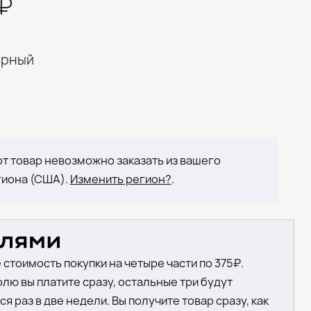
0₽
ерный
т товар невозможно заказать из вашего
гиона (США).
Изменить регион?
.
 стоимость покупки на четыре части по 375₽.
лю вы платите сразу, остальные три будут
я раз в две недели. Вы получите товар сразу, как