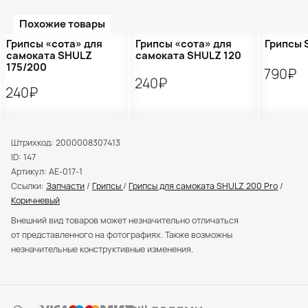
Похожие товары
Грипсы «сота» для
Грипсы «сота» для
Грипсы 
самоката SHULZ
самоката SHULZ 120
175/200
790₽
240₽
240₽
Штрихкод: 2000008307413
ID: 147
Артикул: AE-017-1
Ссылки:
Запчасти
/
Грипсы
/
Грипсы для самоката SHULZ 200 Pro
/
Коричневый
Внешний вид товаров может незначительно отличаться
от представленного на фотографиях. Также возможны
незначительные конструктивные изменения.