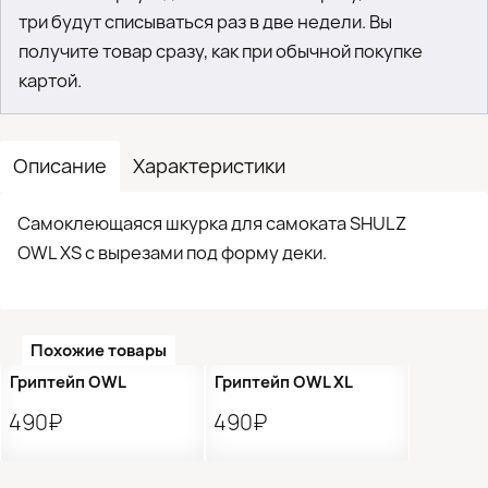
три будут списываться раз в две недели. Вы
получите товар сразу, как при обычной покупке
картой.
Описание
Характеристики
Самоклеющаяся шкурка для самоката SHULZ
OWL XS с вырезами под форму деки.
Похожие товары
Гриптейп OWL
Гриптейп OWL XL
490₽
490₽