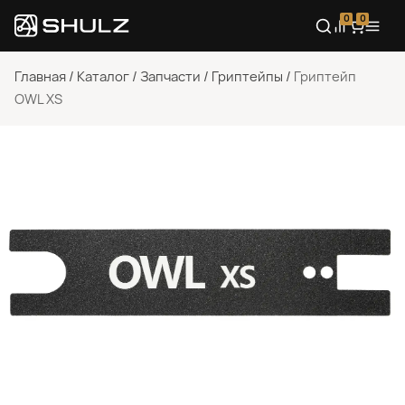
0
0
Главная
/
Каталог
/
Запчасти
/
Гриптейпы
/
Гриптейп
OWL XS