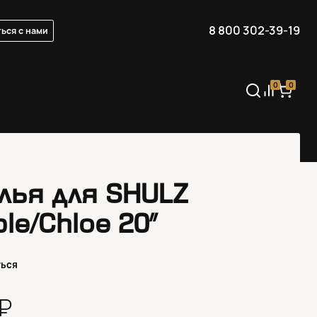
8 800 302-39-19
ься с нами
0
0
лья для SHULZ
le/Chloe 20″
ться
0₽