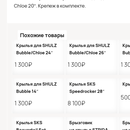
Chloe 20″. Крепеж в комплекте.
Похожие товары
Крылья для SHULZ
Крылья для SHULZ
Кр
Bubble/Chloe 24″
Bubble/Chloe 26″
Bub
1 300₽
1 300₽
1 3
Крылья для SHULZ
Крылья SKS
Кры
Bubble 14″
Speedrocker 28″
50
1 300₽
8 100₽
●
Крылья SKS
Брызговик
Бр
Beavertail Set
на крылья STRIDA
на 