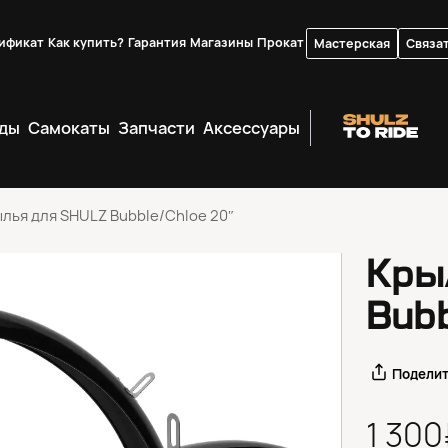
ификат
Как купить?
Гарантия
Магазины
Прокат
Мастерская
Связат
ды
Самокаты
Запчасти
Аксессуары
лья для SHULZ Bubble/Chloe 20″
Кры
Bubb
Подели
1 30