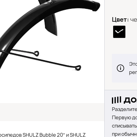
Цвет:
ч
Это
ре
Разделите
Первую до
списыватьс
при обычн
осипедов SHULZ Bubble 20″ и SHULZ