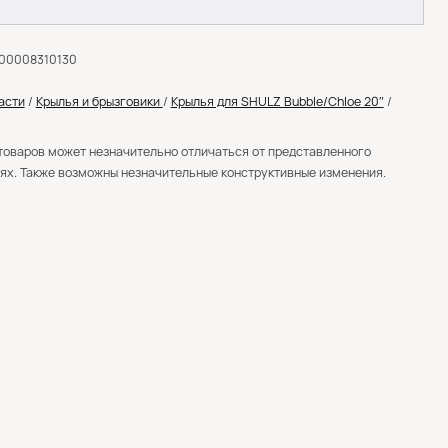
000008310130
асти
/
Крылья и брызговики
/
Крылья для SHULZ Bubble/Chloe 20″
/
товаров может незначительно отличаться от представленного
ях. Также возможны незначительные конструктивные изменения.