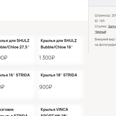
Штрихкод: 2
ID: 193
Ссылки:
Запч
Черный
●
Кол-во ограничено
Внешний вид 
ылья для SHULZ
Крылья для SHULZ
на фотографи
ble/Chloe 27,5″
Bubble/Chloe 16″
00₽
1 300₽
лья 16″ STRIDA
Крылья 18″ STRIDA
0₽
900₽
Кол-во ограничено
ызговик
Крылья VINCA
крылья STRIDA
SPORT HN 28″