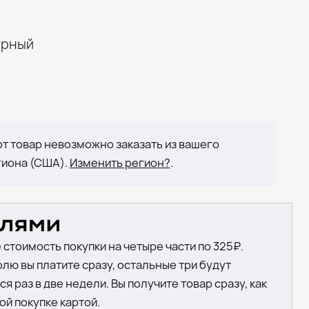
ерный
т товар невозможно заказать из вашего
гиона (США).
Изменить регион?
.
 стоимость покупки на четыре части по 325₽.
лю вы платите сразу, остальные три будут
я раз в две недели. Вы получите товар сразу, как
ой покупке картой.