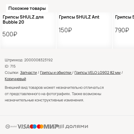
Похожие товары
Грипсы SHULZ для
Грипсы SHULZ Ant
Грипсы 
Bubble 20
150₽
790₽
500₽
Штрихкод: 2000008323192
ID: 715
Ссылки:
Запчасти
/
Грипсы и обмотки
/
Грипсы VELO LG902 82 мм
/
Коричневый
Внешний вид товаров может незначительно отличаться
от представленного на фотографиях. Также возможны
незначительные конструктивные изменения.