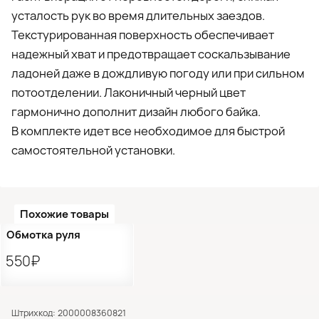
усталость рук во время длительных заездов.
Текстурированная поверхность обеспечивает
надежный хват и предотвращает соскальзывание
ладоней даже в дождливую погоду или при сильном
потоотделении. Лаконичный черный цвет
гармонично дополнит дизайн любого байка.
В комплекте идет все необходимое для быстрой
самостоятельной установки.
Похожие товары
●
Кол-во ограничено
Обмотка руля
550₽
Штрихкод: 2000008360821