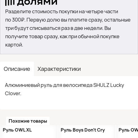
Разделите стоимость покупки на четыре части
по 300₽. Первую долю вы платите сразу, остальные
три будут списываться раз в две недели. Вы
получите товар сразу, как при обычной покупке
картой.
Описание
Характеристики
Алюминиевый руль для велосипеда SHULZ Lucky
Clover.
Похожие товары
Руль OWL XL
Руль Boys Don’t Cry
Руль O