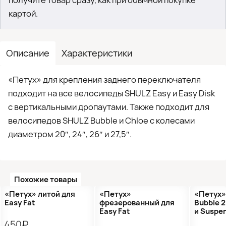
получите товар сразу, как при обычной покупке
картой.
Описание
Характеристики
«Петух» для крепления заднего переключателя
подходит на все велосипеды SHULZ Easy и Easy Disk
с вертикальными дропаутами. Также подходит для
велосипедов SHULZ Bubble и Chloe с колесами
диаметром 20″, 24″, 26″ и 27,5″.
Похожие товары
●
Кол-во ограничено
«Петух» литой для
«Петух»
«Петух»
Easy Fat
фрезерованный для
Bubble 2
Easy Fat
и Suspe
450₽