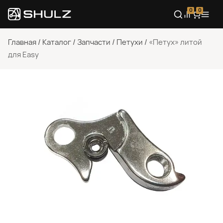
0
0
Главная
/
Каталог
/
Запчасти
/
Петухи
/
«Петух» литой
для Easy