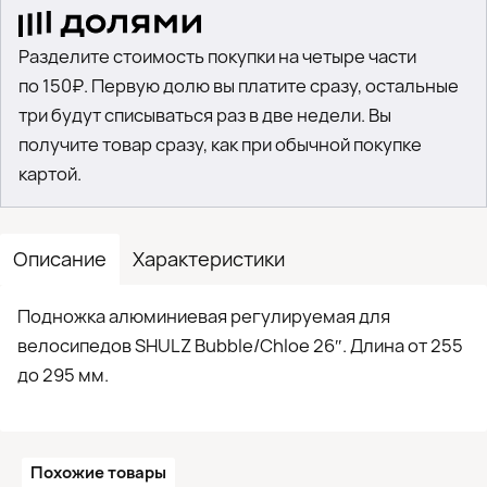
Разделите стоимость покупки на четыре части
по 150₽. Первую долю вы платите сразу, остальные
три будут списываться раз в две недели. Вы
получите товар сразу, как при обычной покупке
картой.
Описание
Характеристики
Подножка алюминиевая регулируемая для
велосипедов SHULZ Bubble/Chloe 26″. Длина от 255
до 295 мм.
Похожие товары
●
Кол-в