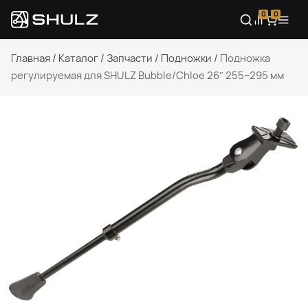
0
0
Главная
/
Каталог
/
Запчасти
/
Подножки
/
Подножка
регулируемая для SHULZ Bubble/Chloe 26″ 255−295 мм