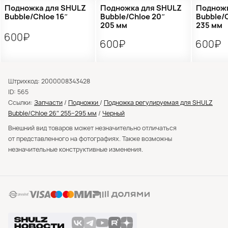
Подножка для SHULZ
Подножка для SHULZ
Подножк
Bubble/Chloe 16″
Bubble/Chloe 20″
Bubble/
205 мм
235 мм
600₽
600₽
600₽
Штрихкод: 2000008343428
ID: 565
Ссылки:
Запчасти
/
Подножки
/
Подножка регулируемая для SHULZ
Bubble/Chloe 26″ 255−295 мм
/
Черный
Внешний вид товаров может незначительно отличаться
от представленного на фотографиях. Также возможны
незначительные конструктивные изменения.