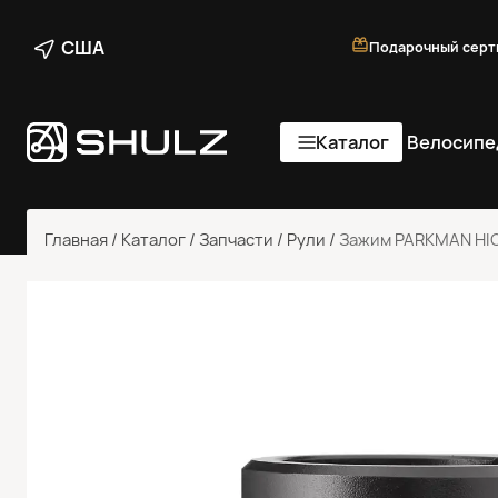
США
Подарочный серт
Каталог
Велосипе
Главная
/
Каталог
/
Запчасти
/
Рули
/
Зажим PARKMAN HIC/