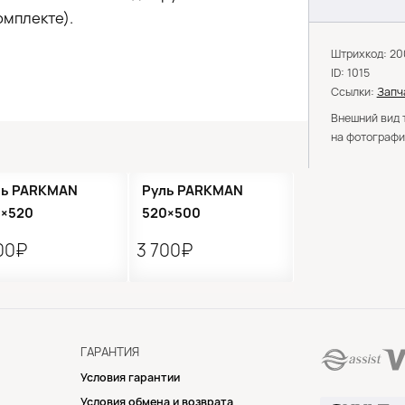
омплекте).
Штрихкод: 2
ID: 1015
Ссылки:
Запч
Внешний вид 
на фотографи
ль PARKMAN
Руль PARKMAN
0×520
520×500
00₽
3 700₽
ГАРАНТИЯ
Условия гарантии
Условия обмена и возврата