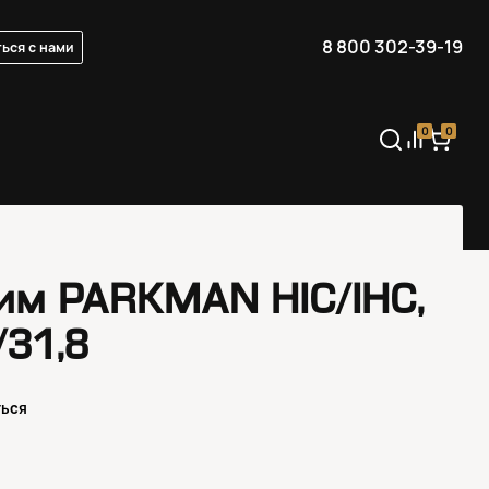
8 800 302-39-19
ься с нами
0
0
им PARKMAN HIC/IHC,
/31,8
ться