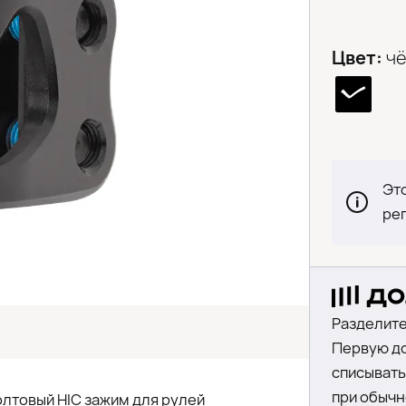
Цвет:
ч
Это
ре
Разделите
Первую до
списыватьс
при обычн
лтовый HIC зажим для рулей