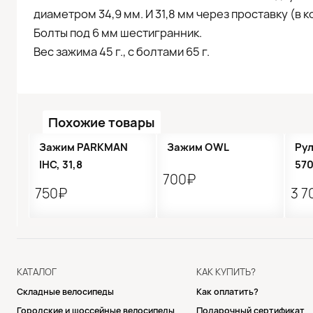
диаметром 34,9 мм. И 31,8 мм через проставку (в к
Болты под 6 мм шестигранник.
Вес зажима 45 г., с болтами 65 г.
Похожие товары
Зажим PARKMAN
Зажим OWL
Ру
IHC, 31,8
57
700₽
750₽
3 7
КАТАЛОГ
КАК КУПИТЬ?
Складные велосипеды
Как оплатить?
Городские и шоссейные велосипеды
Подарочный сертификат