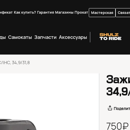
ификат
Как купить?
Гарантия
Магазины
Прокат
Мастерская
Связат
ды
Самокаты
Запчасти
Аксессуары
IHC, 34,9/31,8
Заж
34,9
Подели
750₽