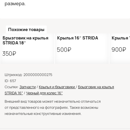
размера.
Похожие товары
Брызговик на крылья
Крылья 16″ STRIDA
Крылья 
STRIDA 18″
500₽
900₽
350₽
Штрихкод: 2000000000275
ID: 657
Ссылки:
Запчасти
/
Крылья и брызговики
/
Брызговик на крылья
STRIDA 16″
/
Черный для колес 16″
Внешний вид товаров может незначительно отличаться
от представленного на фотографиях. Также возможны
незначительные конструктивные изменения.