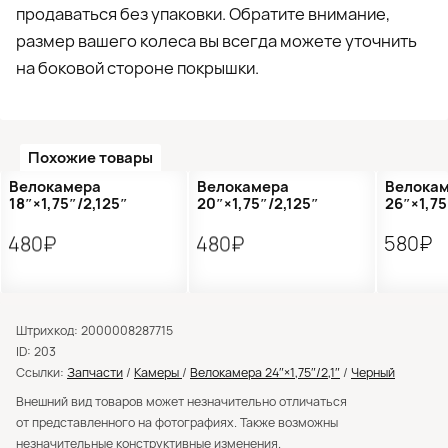
продаваться без упаковки. Обратите внимание,
размер вашего колеса вы всегда можете уточнить
на боковой стороне покрышки.
Похожие товары
Велокамера
Велокамера
Велока
18″×1,75″/2,125″
20″×1,75″/2,125″
26″×1,75
480₽
480₽
580₽
Штрихкод: 2000008287715
ID: 203
Ссылки:
Запчасти
/
Камеры
/
Велокамера 24″×1,75″/2,1″
/
Черный
Внешний вид товаров может незначительно отличаться
от представленного на фотографиях. Также возможны
незначительные конструктивные изменения.