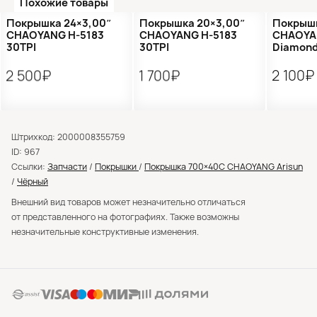
Похожие товары
Покрышка 24×3,00″
Покрышка 20×3,00″
Покрыш
CHAOYANG H-5183
CHAOYANG H-5183
CHAOYAN
30TPI
30TPI
Diamon
2 500₽
1 700₽
2 100₽
Штрихкод: 2000008355759
ID: 967
Ссылки:
Запчасти
/
Покрышки
/
Покрышка 700×40C CHAOYANG Arisun
/
Чёрный
Внешний вид товаров может незначительно отличаться
от представленного на фотографиях. Также возможны
незначительные конструктивные изменения.