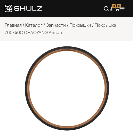
0
0
Главная
/
Каталог
/
Запчасти
/
Покрышки
/
Покрышка
700×40C CHAOYANG Arisun