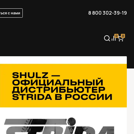
8 800 302-39-19
ься с нами
0
0