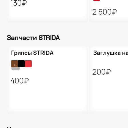
130₽
2 500₽
Запчасти STRIDA
Грипсы STRIDA
Заглушка на
➔
200₽
400₽