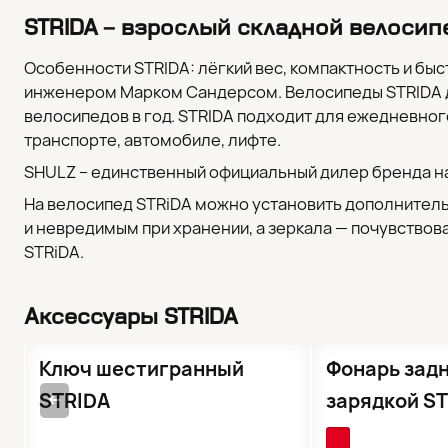
STRIDA – взрослый складной велосипе
Особенности STRIDA: лёгкий вес, компактность и бы
инженером Марком Сандерсом. Велосипеды STRIDA дел
велосипедов в год. STRIDA подходит для ежедневного
транспорте, автомобиле, лифте.
SHULZ – единственный официальный дилер бренда на
На велосипед STRiDA можно установить дополнитель
и невредимым при хранении, а зеркала — почувствов
STRiDA.
Аксессуары STRIDA
Ключ шестигранный
Фонарь задн
STRIDA
зарядкой S
➔