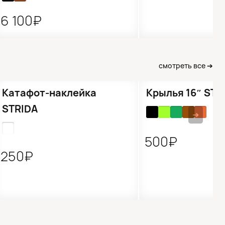
6 100₽
смотреть все ➔
Катафот-наклейка
Крылья 16″ STR
STRIDA
➔
500₽
250₽