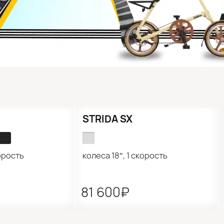
●
Нет в наличии
STRIDA SX
корость
колеса 18″, 1 скорость
81 600₽