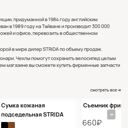
укции, придуманной в 1984 году английским
н в 1989 году на Тайване и производит 300 000
ихожей и офисе, перевозить в общественном
орой в мире дилер STRiDA по объему продаж.
фонари. Чехлы помогут сохранить велосипед целым
ашем магазине вы сможете купить фирменные запчасти
смотреть все ➔
●
Кол-во ограничено
●
Кол-во ограничено
Сумка кожаная
Съемник фриви
подседельная STRIDA
➔
660₽