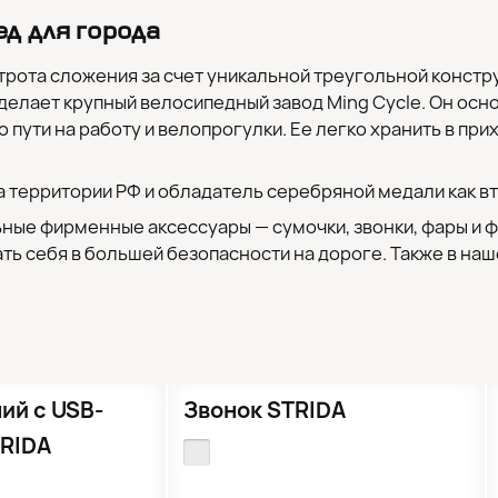
д для города
строта сложения за счет уникальной треугольной констр
ает крупный велосипедный завод Ming Cycle. Он основа
 пути на работу и велопрогулки. Ее легко хранить в пр
 территории РФ и обладатель серебряной медали как вт
ные фирменные аксессуары — сумочки, звонки, фары и 
ать себя в большей безопасности на дороге. Также в н
●
Кол-во ограничено
ий с USB-
Звонок STRIDA
TRIDA