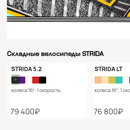
Складные велосипеды STRIDA
●
Нет в наличии
●
Нет в наличии
STRIDA 5.2
STRIDA LT
➔
колеса 16″, 1 скорость
колеса 16″, 1 с
79 400₽
76 800₽