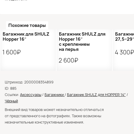
Похожие товары
Багажник для SHULZ
Багажник SHULZ для
Багажни
Hopper 16″
Hopper 16″
27,5−29
с креплением
на перья
1 600₽
4 300
2 600₽
Штрихкод: 2000008354899
ID: 885
Ссылки:
Аксессуары
/
Багажники
/
Багажник SHULZ для HOPPER 14″
/
Чёрный
Внешний вид товаров может незначительно отличаться
от представленного на фотографиях. Также возможны
незначительные конструктивные изменения.