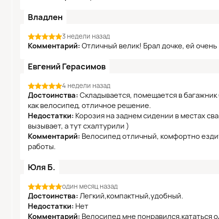
Владлен
3 недели назад
Комментарий:
Отличный велик! Брал дочке, ей очень
Евгений Герасимов
4 недели назад
Достоинства:
Складывается, помещается в багажник 
как велосипед, отличное решение.
Недостатки:
Корозия на заднем сидении в местах св
вызывает, а тут схалтурили )
Комментарий:
Велосипед отличный, комфортно ездить
работы.
Юля Б.
один месяц назад
Достоинства:
Легкий,компактный,удобный.
Недостатки:
Нет
Комментарий:
Велосипед мне понравился,кататься о