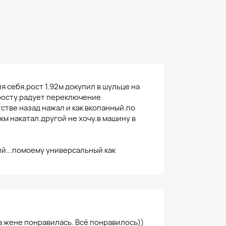
 себя.рост 1.92м докупил в шульце на
росту.радует переключение
стве назад нажал и как вкопанный.по
км накатал.другой не хочу.в машину в
й...помоему универсальный как
а жене понравилась. Всё понравилось))