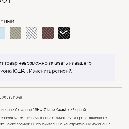
ерный
т товар невозможно заказать из вашего
гиона (США).
Изменить регион?
.
000008311946
сипеды
/
Складные
/
SHULZ Krabi Coaster
/
Черный
товаров может незначительно отличаться от представленного
ях. Также возможны незначительные конструктивные изменения.