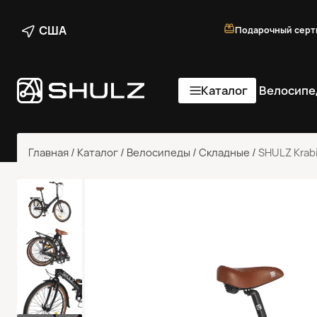
США
Подарочный серт
Каталог
Велосипе
Главная
/
Каталог
/
Велосипеды
/
Складные
/
SHULZ Krab