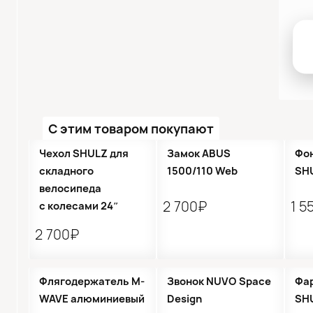
С этим товаром покупают
Чехол SHULZ для
Замок ABUS
Фон
складного
1500/110 Web
SH
велосипеда
2 700₽
1 5
с колесами 24″
2 700₽
●
Кол-во ограничено
Флягодержатель M-
Звонок NUVO Space
Фа
WAVE алюминиевый
Design
SHU