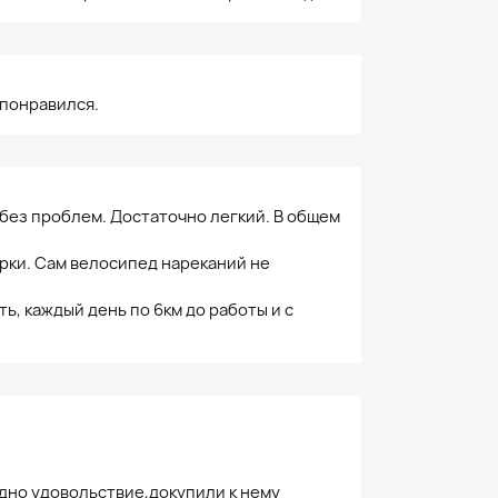
 понравился.
без проблем. Достаточно легкий. В общем
арки. Сам велосипед нареканий не
, каждый день по 6км до работы и с
дно удовольствие,докупили к нему