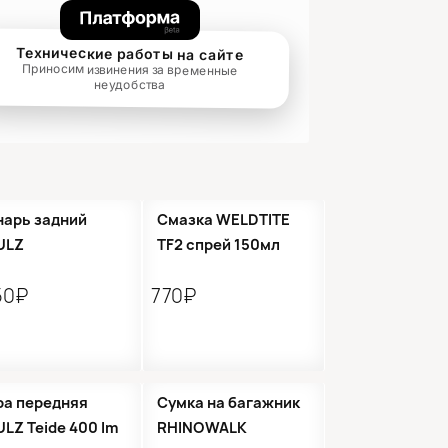
арь задний
Смазка WELDTITE
ULZ
TF2 спрей 150мл
50₽
770₽
ра передняя
Сумка на багажник
LZ Teide 400 lm
RHINOWALK