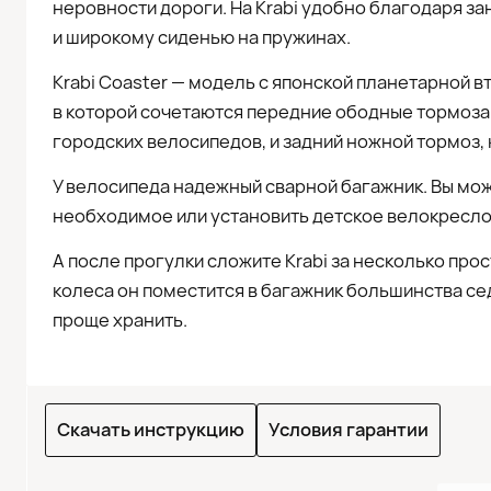
неровности дороги. На Krabi удобно благодаря з
и широкому сиденью на пружинах.
Krabi Coaster — модель с японской планетарной в
в которой сочетаются передние ободные тормоза 
городских велосипедов, и задний ножной тормоз, 
У велосипеда надежный сварной багажник. Вы може
необходимое или установить детское велокресло 
А после прогулки сложите Krabi за несколько пр
колеса он поместится в багажник большинства се
проще хранить.
Скачать инструкцию
Условия гарантии