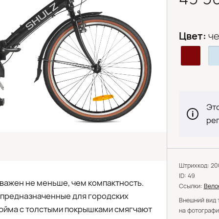
Цвет:
ч
Это
ре
Штрихкод: 2
ID: 49
 важен не меньше, чем компактность.
Ссылки:
Вело
 предназначенные для городских
Внешний вид 
дюйма с толстыми покрышками смягчают
на фотографи