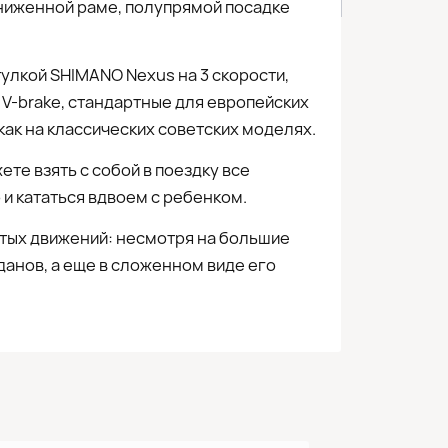
аниженной раме, полупрямой посадке
тулкой SHIMANO Nexus на 3 скорости,
V-brake, стандартные для европейских
как на классических советских моделях.
те взять с собой в поездку все
и кататься вдвоем с ребенком.
остых движений: несмотря на большие
данов, а еще в сложенном виде его