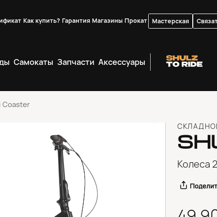
ификат
Как купить?
Гарантия
Магазины
Прокат
Мастерская
Связат
ды
Самокаты
Запчасти
Аксессуары
i Coaster
СКЛАДНО
SH
Колеса 2
Подели
49 9