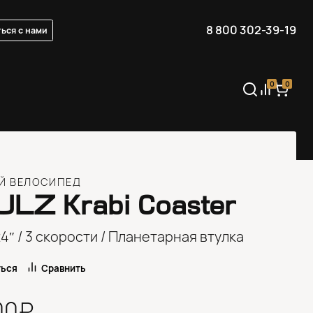
8 800 302-39-19
ься с нами
0
0
Й ВЕЛОСИПЕД
ULZ
Krabi Coaster
4″ / 3 скорости / Планетарная втулка
ться
Сравнить
00₽