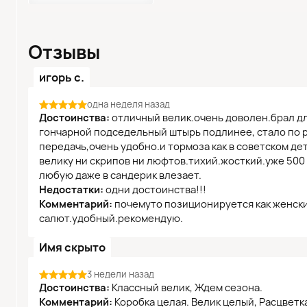
Отзывы
игорь с.
одна неделя назад
Достоинства:
отличный велик.очень доволен.брал для
гончарной подседельный штырь подлинее, стало по 
передачь,очень удобно.и тормоза как в советском дет
велику ни скрипов ни люфтов.тихий.жосткий.уже 500 
любую даже в сандерик влезает.
Недостатки:
одни достоинства!!!
Комментарий:
почемуто позиционируется как женски
салют.удобный.рекомендую.
Имя скрыто
3 недели назад
Достоинства:
Классный велик, Ждем сезона.
Комментарий:
Коробка целая. Велик целый, Расцветк