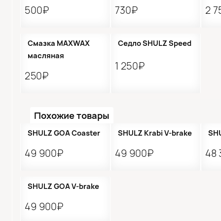
500₽
730₽
2 7
●
Кол-во ограничено
Смазка MAXWAX
Седло SHULZ Speed
масляная
1 250₽
250₽
Похожие товары
●
Кол-во ограничено
П
SHULZ GOA Coaster
SHULZ Krabi V-brake
SHU
49 900₽
49 900₽
48 
SHULZ GOA V-brake
49 900₽