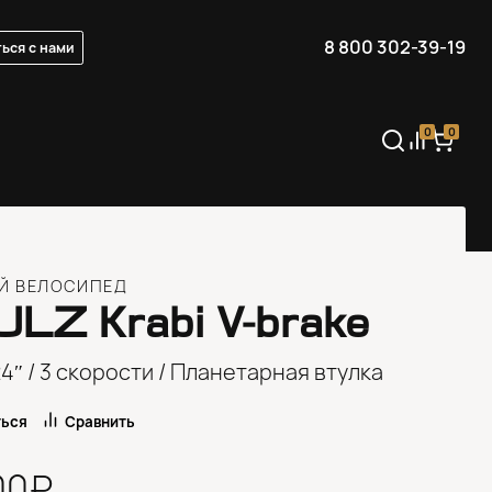
8 800 302-39-19
ься с нами
0
0
Й ВЕЛОСИПЕД
ULZ
Krabi V-brake
4″ / 3 скорости / Планетарная втулка
ться
Сравнить
00₽