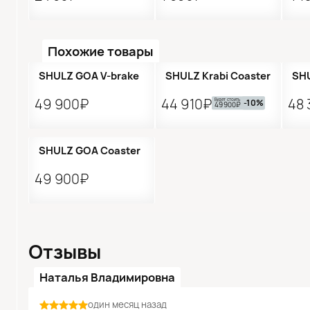
Похожие товары
Предзаказ
П
SHULZ GOA V-brake
SHULZ Krabi Coaster
SHU
49 900₽
44 910₽
48 
Будет стоить
-10%
49 900₽
SHULZ GOA Coaster
49 900₽
Отзывы
Наталья Владимировна
один месяц назад