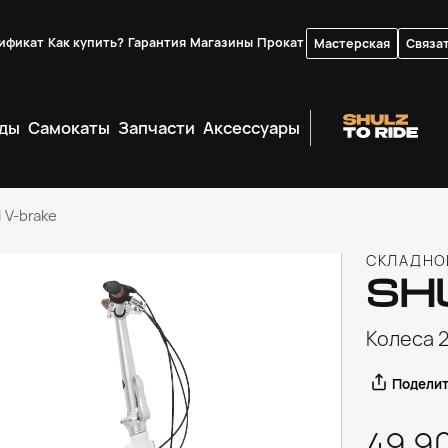
ификат
Как купить?
Гарантия
Магазины
Прокат
Мастерская
Связат
ды
Самокаты
Запчасти
Аксессуары
 V-brake
СКЛАДНО
SH
Колеса 2
Подели
49 9