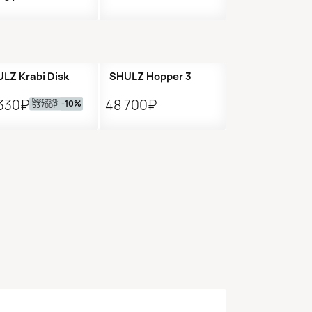
редзаказ
LZ Krabi Disk
SHULZ Hopper 3
330₽
48 700₽
Будет стоить
-10%
53 700₽