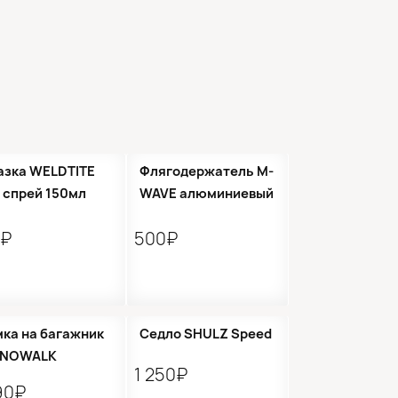
●
Кол-во ограничено
азка WELDTITE
Флягодержатель M-
 спрей 150мл
WAVE алюминиевый
0₽
500₽
ка на багажник
Седло SHULZ Speed
INOWALK
1 250₽
90₽