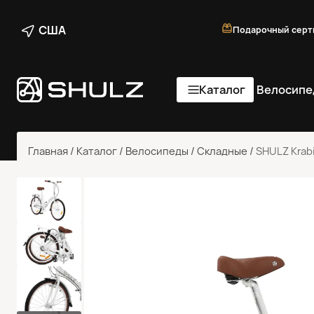
США
Подарочный серт
Каталог
Велосипе
Главная
/
Каталог
/
Велосипеды
/
Складные
/
SHULZ Krabi