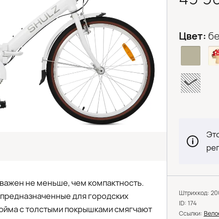
Цвет:
б
Это
ре
 важен не меньше, чем компактность.
Штрихкод: 2
 предназначенные для городских
ID: 174
дюйма с толстыми покрышками смягчают
Ссылки:
Вело