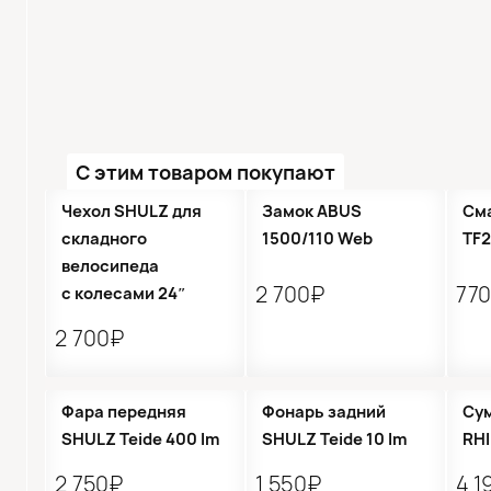
С этим товаром покупают
Чехол SHULZ для
Замок ABUS
См
складного
1500/110 Web
TF2
велосипеда
2 700₽
77
с колесами 24″
2 700₽
Фара передняя
Фонарь задний
Сум
SHULZ Teide 400 lm
SHULZ Teide 10 lm
RH
2 750₽
1 550₽
4 1