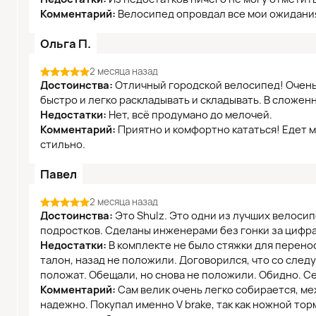
Комментарий:
Велосипед опровдал все мои ожидани
Ольга П.
2 месяца назад
Достоинства:
Отличный городской велосипед! Очень 
быстро и легко раскладывать и складывать. В сложен
Недостатки:
Нет, всё продумано до мелочей.
Комментарий:
Приятно и комфортно кататься! Едет м
стильно.
Павел
2 месяца назад
Достоинства:
Это Shulz. Это одни из лучших велосип
подростков. Сделаны инженерами без гонки за цифра
Недостатки:
В комплекте не было стяжки для перено
талон, назад не положили. Договорился, что со след
положат. Обещали, но снова не положили. Обидно. С
Комментарий:
Сам велик очень легко собирается, ме
надежно. Покупал именно V brake, так как ножной тор