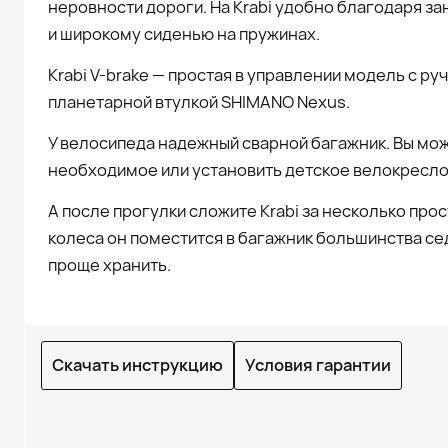
неровности дороги. На Krabi удобно благодаря з
и широкому сиденью на пружинах.
Krabi V-brake — простая в управлении модель с р
планетарной втулкой SHIMANO Nexus.
У велосипеда надежный сварной багажник. Вы може
необходимое или установить детское велокресло 
А после прогулки сложите Krabi за несколько пр
колеса он поместится в багажник большинства се
проще хранить.
Скачать инструкцию
Условия гарантии