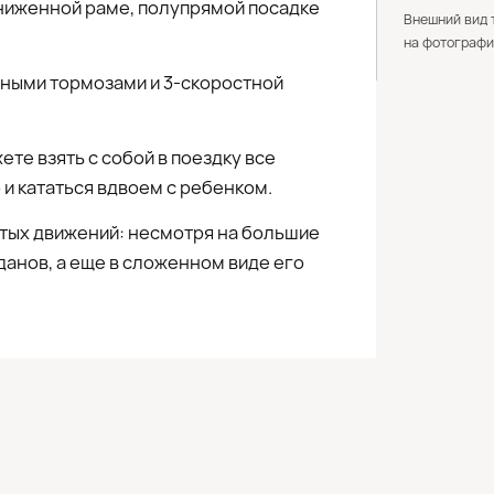
аниженной раме, полупрямой посадке
Внешний вид 
на фотографи
учными тормозами и 3-скоростной
те взять с собой в поездку все
и кататься вдвоем с ребенком.
остых движений: несмотря на большие
данов, а еще в сложенном виде его