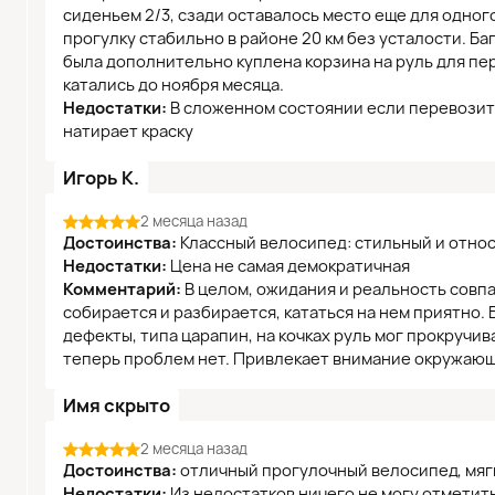
сиденьем 2/3, сзади оставалось место еще для одног
прогулку стабильно в районе 20 км без усталости. Б
была дополнительно куплена корзина на руль для пер
катались до ноября месяца.
Недостатки:
В сложенном состоянии если перевозить
натирает краску
Игорь К.
2 месяца назад
Достоинства:
Классный велосипед: стильный и отно
Недостатки:
Цена не самая демократичная
Комментарий:
В целом, ожидания и реальность совпа
собирается и разбирается, кататься на нем приятно.
дефекты, типа царапин, на кочках руль мог прокручива
теперь проблем нет. Привлекает внимание окружающ
Имя скрыто
2 месяца назад
Достоинства:
отличный прогулочный велосипед, мягк
Недостатки:
Из недостатков ничего не могу отметить