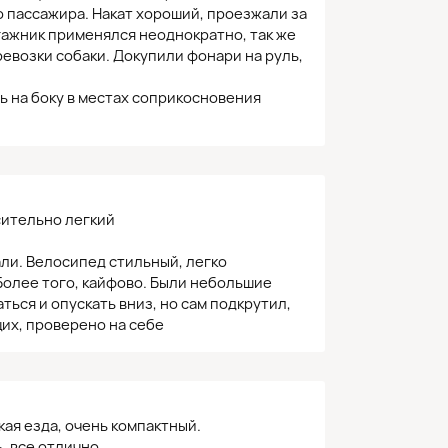
о пассажира. Накат хороший, проезжали за
агажник применялся неоднократно, так же
евозки собаки. Докупили фонари на руль,
 на боку в местах соприкосновения
сительно легкий
ли. Велосипед стильный, легко
 Более того, кайфово. Были небольшие
ться и опускать вниз, но сам подкрутил,
их, проверено на себе
ая езда, очень компактный.
, все отлично.