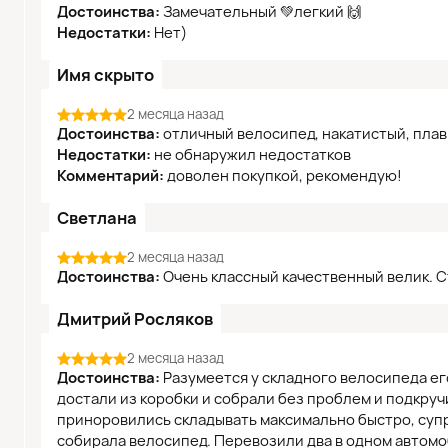
Достоинства:
Замечательный 💚легкий 🙌
Недостатки:
Нет)
Имя скрыто
2 месяца назад
Достоинства:
отличный велосипед, накатистый, плав
Недостатки:
не обнаружил недостатков
Комментарий:
доволен покупкой, рекомендую!
Светлана
2 месяца назад
Достоинства:
Очень классный качественный велик. С
Дмитрий Росляков
2 месяца назад
Достоинства:
Разумеется у складного велосипеда ег
достали из коробки и собрали без проблем и подкруч
приноровились складывать максимально быстро, супр
собирала велосипед. Перевозили два в одном автомо