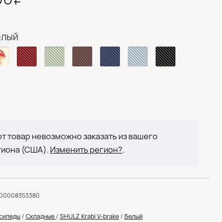
елый
т товар невозможно заказать из вашего
гиона (США).
Изменить регион?
.
000008353380
сипеды
/
Складные
/
SHULZ Krabi V-brake
/
Белый