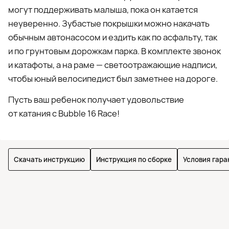
могут поддерживать малыша, пока он катается
неуверенно. Зубастые покрышки можно накачать
обычным автонасосом и ездить как по асфальту, так
и по грунтовым дорожкам парка. В комплекте звонок
и катафоты, а на раме — светоотражающие надписи,
чтобы юный велосипедист был заметнее на дороге.
Пусть ваш ребенок получает удовольствие
от катания с Bubble 16 Race!
Скачать инструкцию
Инструкция по сборке
Условия гара