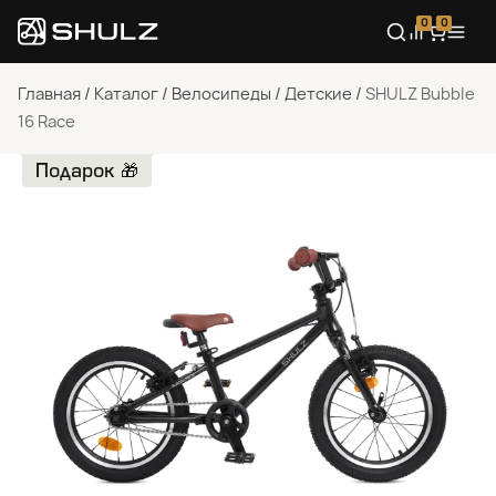
0
0
Главная
/
Каталог
/
Велосипеды
/
Детские
/
SHULZ Bubble
16 Race
Подарок 🎁