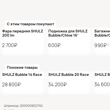
С этим товаром покупают
Распр
Фара передняя SHULZ
Подножка для SHULZ
Багажни
200 lm
Bubble/Chloe 16″
Bubble/C
2
2 700₽
600₽
990₽
Похожие товары
Подарок 🎁
Подарок 🎁
Подаро
SHULZ Bubble 14 Race
SHULZ Bubble 20 Race
SHULZ B
28 800₽
34 200₽
34 60
Штрихкод: 2000008327152