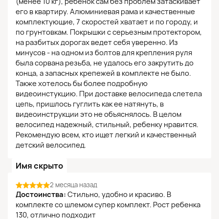
(менее 10 кг), ребенок сам без проблем затаскивает
его в квартиру. Алюминиевая рама и качественные
комплектующие, 7 скоростей хватает и по городу, и
по грунтовкам. Покрышки с серьезным протектором,
на разбитых дорогах ведет себя уверенно. Из
минусов - на одном из болтов для крепления руля
была сорвана резьба, не удалось его закрутить до
конца, а запасных крепежей в комплекте не было.
Также хотелось бы более подробную
видеоинстукцию. При доставке велосипеда слетела
цепь, пришлось гуглить как ее натянуть, в
видеоинструкции это не объяснялось. В целом
велосипед надежный, стильный, ребенку нравится.
Рекомендую всем, кто ищет легкий и качественный
детский велосипед.
Имя скрыто
2 месяца назад
Достоинства:
Стильно, удобно и красиво. В
комплекте со шлемом супер комплект. Рост ребенка
130, отлично подходит