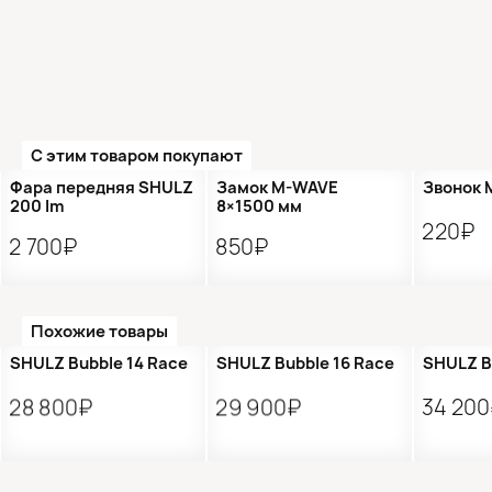
С этим товаром покупают
●
Кол-в
Фара передняя SHULZ
Замок M-WAVE
Звонок
200 lm
8×1500 мм
220₽
2 700₽
850₽
Похожие товары
Подарок 🎁
Подарок 🎁
Подаро
SHULZ Bubble 14 Race
SHULZ Bubble 16 Race
SHULZ B
28 800₽
29 900₽
34 20