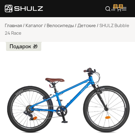
0
0
Главная
/
Каталог
/
Велосипеды
/
Детские
/
SHULZ Bubble
24 Race
Подарок 🎁