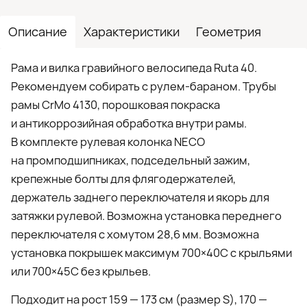
Описание
Характеристики
Геометрия
Рама и вилка гравийного велосипеда Ruta 40.
Рекомендуем собирать с рулем-бараном. Трубы
рамы CrMo 4130, порошковая покраска
и антикоррозийная обработка внутри рамы.
В комплекте рулевая колонка NECO
на промподшипниках, подседельный зажим,
крепежные болты для флягодержателей,
держатель заднего переключателя и якорь для
затяжки рулевой. Возможна установка переднего
переключателя с хомутом 28,6 мм. Возможна
установка покрышек максимум 700×40C с крыльями
или 700×45С без крыльев.
Подходит на рост 159 — 173 см (размер S), 170 —