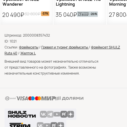
Wanderer
Lightning
Morning 
32 800₽
20 490₽
35 040₽
27 800
Будет стоить
-37%
-20%
43 800₽
Штрихкод: 2000008357432
ID: 1021
Ссылки:
Фреймсеты
/
Гревел и туринг фреймсеты
/
Фреймсет SHULZ
Ruta 40
/
Желток L
Внешний вид товаров может незначительно отличаться
от представленного на фотографиях. Также возможны
незначительные конструктивные изменения.