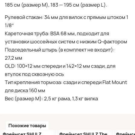
185 см (размер M), 183 — 195 см (размер L).
Рулевой стакан: 34 мм для вилок с прямым штоком 1
1/8″
Кареточная труба: BSA 68 мм, подходит для
установки шоссейных систем с низким Q-фактором
Подседельный штырь (в комплект не входит):
27,2 мм
OLD: 100×12 мм спереди и 142×12 мм сзади, для
втулок под сквозную ось
Тип крепления тормоза: сзади и спереди Flat Mount
для диска 160 мм
Вес (размер М): 2,5 кг рама, 1,3 кг вилка
Похожие товары
Распродажа
Предзаказ
Распр
Фреймсет SHULZ
Фреймсет SHULZ The
Фреймс