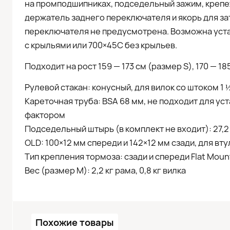
на промподшипниках, подседельный зажим, креп
держатель заднего переключателя и якорь для за
переключателя не предусмотрена. Возможна уст
с крыльями или 700×45С без крыльев.
Подходит на рост 159 — 173 см (размер S), 170 — 18
Рулевой стакан: конусный, для вилок со штоком 1 ½″
Кареточная труба: BSA 68 мм, не подходит для ус
фактором
Подседельный штырь (в комплект не входит): 27,2
OLD: 100×12 мм спереди и 142×12 мм сзади, для вт
Тип крепления тормоза: сзади и спереди Flat Moun
Вес (размер М): 2,2 кг рама, 0,8 кг вилка
Похожие товары