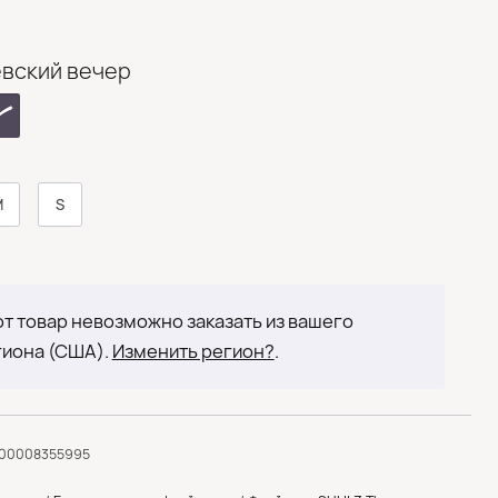
вский вечер
M
S
т товар невозможно заказать из вашего
гиона (США).
Изменить регион?
.
000008355995