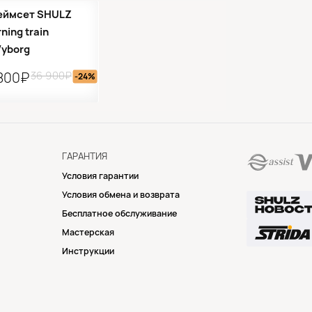
аспродажа
еймсет SHULZ
ning train
Vyborg
36 900₽
800₽
-24%
ГАРАНТИЯ
Условия гарантии
Условия обмена и возврата
Бесплатное обслуживание
Мастерская
Инструкции