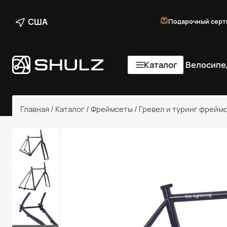
США
Подарочный серт
Каталог
Велосипе
Главная
/
Каталог
/
Фреймсеты
/
Гревел и туринг фрейм