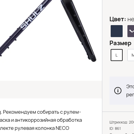
Цвет:
не
Размер
L
Это
ре
g. Рекомендуем собирать с рулем-
аска и антикоррозийная обработка
Штрихкод: 2
плекте рулевая колонка NECO
ID: 861