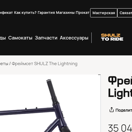
ификат
Как купить?
Гарантия
Магазины
Прокат
Мастерская
Связат
ды
Самокаты
Запчасти
Аксессуары
сеты
/
Фреймсет SHULZ The Lightning
Фре
Ligh
Подели
35 0