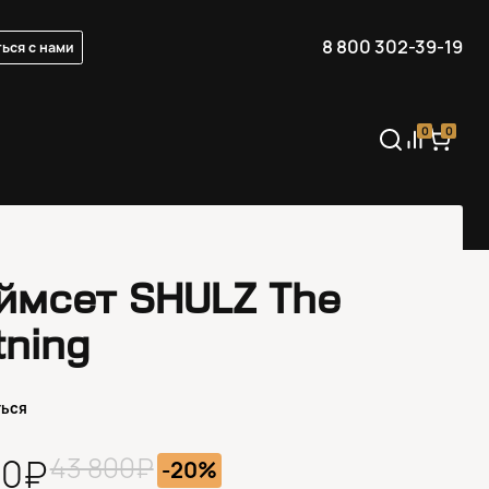
8 800 302-39-19
ься с нами
0
0
ймсет SHULZ The
tning
ться
43 800₽
40₽
-20%