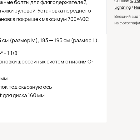
Ссылки:
Фрей
ежные болты для флягодержателей,
Lightning
/
Не
тяжки рулевой. Установка переднего
Внешний вид 
ановка покрышек максимум 700×40C
на фотографи
5 см (размер M), 183 — 195 см (размер L).
 - 1 1/8″
тановки шоссейных систем с низким Q-
 мм
улок под сквозную ось
t для диска 160 мм