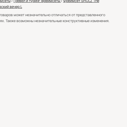
мсеты
/
Гревел и туринг фреймсеты
/
Фреймсет SHULZ The
вский вечер L
товаров может незначительно отличаться от представленного
ях. Также возможны незначительные конструктивные изменения.