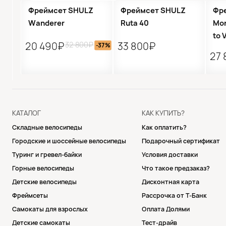
Распродажа
Р
Фреймсет SHULZ
Фреймсет SHULZ
Фр
Wanderer
Ruta 40
Mor
to 
32 800₽
20 490₽
33 800₽
-37%
27 
КАТАЛОГ
КАК КУПИТЬ?
Складные велосипеды
Как оплатить?
Городские и шоссейные велосипеды
Подарочный сертификат
Туринг и гревел-байки
Условия доставки
Горные велосипеды
Что такое предзаказ?
Детские велосипеды
Дисконтная карта
Фреймсеты
Рассрочка от Т-Банк
Самокаты для взрослых
Оплата Долями
Детские самокаты
Тест-драйв