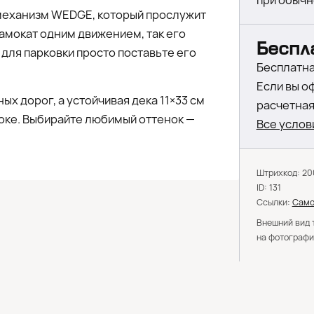
при обычн
механизм WEDGE, который прослужит
самокат одним движением, так его
Беспл
 для парковки просто поставьте его
Бесплатна
Если вы о
х дорог, а устойчивая дека 11×33 см
расчетная 
оке. Выбирайте любимый оттенок —
Все услов
Штрихкод: 2
ID: 131
Ссылки:
Само
Внешний вид 
на фотографи