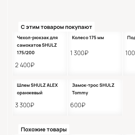
С этим товаром покупают
●
Кол-во ограничено
Чехол-рюкзак для
Колесо 175 мм
По
самокатов SHULZ
1 300₽
10
175/200
2 400₽
●
Кол-во ограничено
Шлем SHULZ ALEX
Замок-трос SHULZ
оранжевый
Tommy
3 300₽
600₽
Похожие товары