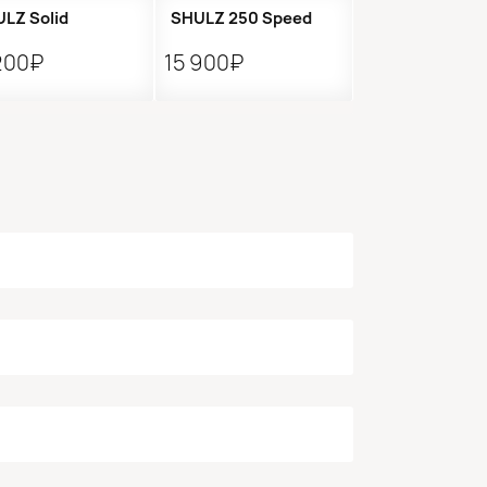
LZ Solid
SHULZ 250 Speed
200₽
15 900₽