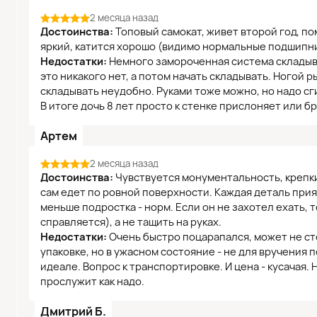
2 месяца назад
Достоинства:
Топовый самокат, живет второй год, по
яркий, катится хорошо (видимо нормальные подшипни
Недостатки:
Немного замороченная система складыва
это никакого нет, а потом начать складывать. Ногой 
складывать неудобно. Руками тоже можно, но надо сги
В итоге дочь 8 лет просто к стенке прислоняет или б
Артем
2 месяца назад
Достоинства:
Чувствуется монументальность, крепки
сам едет по ровной поверхности. Каждая деталь прия
меньше подростка - норм. Если он не захотел ехать, т
справляется), а не тащить на руках.
Недостатки:
Очень быстро поцарапался, может не ст
упаковке, но в ужасном состояние - не для вручения п
идеале. Вопрос к транспортировке. И цена - кусачая.
прослужит как надо.
Дмитрий Б.