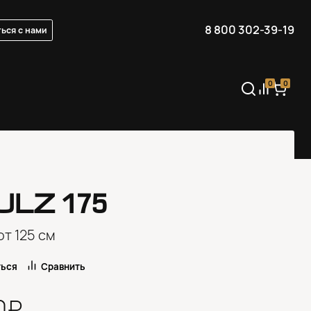
8 800 302-39-19
ься с нами
0
0
ULZ
175
от 125 см
ться
Сравнить
0₽