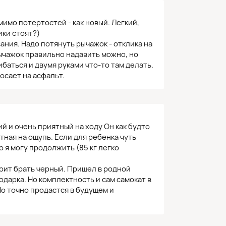
мимо потертостей - как новый. Легкий,
ки стоят?)
ния. Надо потянуть рычажок - отклика на
рычажок правильно надавить можно, но
баться и двумя руками что-то там делать.
росает на асфальт.
й и очень приятный на ходу Он как будто
тная на ощупь. Если для ребенка чуть
о я могу продолжить (85 кг легко
оит брать черный. Пришел в родной
одарка. Но комплектность и сам самокат в
 Но точно продастся в будущем и