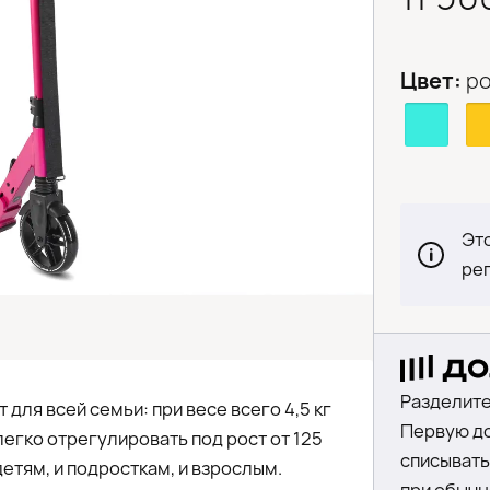
Цвет:
р
Это
ре
Разделите
для всей семьи: при весе всего 4,5 кг
Первую до
 легко отрегулировать под рост от 125
списыватьс
 детям, и подросткам, и взрослым.