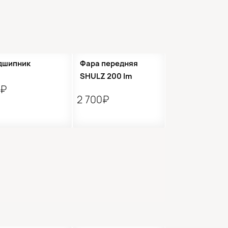
дшипник
Фара передняя
SHULZ 200 lm
0₽
2 700₽