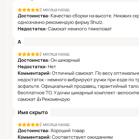
2 месяца назад
Достоинства:
Качество сборки на высоте. Никаких с
однозначно рекомендую фирму Shulz.
Недостатки:
Самокат немного тяжеловат
А
2 месяца назад
Достоинства:
Он шикарный
Недостатки:
Нет
Комментарий:
Отличный самокат. По весу оптимальн
недостаток - немного вибрируют ручки при езде по 
асфальте. Официальный продавец, гарантийный талон
бесплатное ТО. У дочки шикарный комплект: велосипе
самокат 👍 Рекомендую
Имя скрыто
2 месяца назад
Достоинства:
Хороший товар
Комментарий:
Соответствует ожиданиям