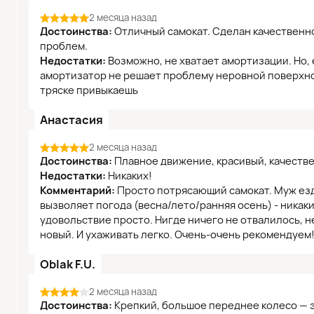
2 месяца назад
Достоинства:
Отличный самокат. Сделан качественно.
проблем.
Недостатки:
Возможно, не хватает амортизации. Но,
амортизатор не решает проблему неровной поверхност
тряске привыкаешь
Анастасия
2 месяца назад
Достоинства:
Плавное движение, красивый, качеств
Недостатки:
Никаких!
Комментарий:
Просто потрясающий самокат. Муж езд
вызволяет погода (весна/лето/ранняя осень) - никак
удовольствие просто. Нигде ничего не отвалилось, не
новый. И ухаживать легко. Очень-очень рекомендуем
Oblak F.U.
2 месяца назад
Достоинства:
Крепкий, большое переднее колесо — э