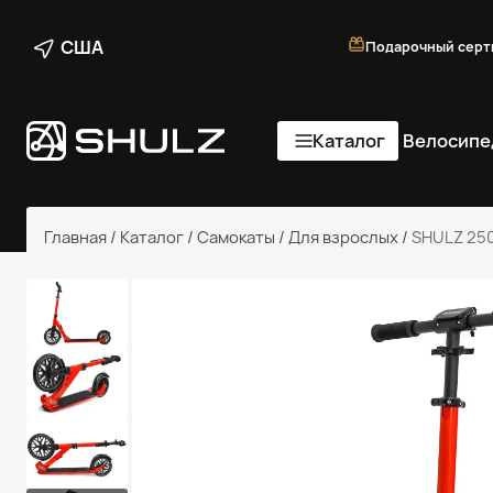
США
Подарочный серт
Каталог
Велосипе
Главная
/
Каталог
/
Самокаты
/
Для взрослых
/
SHULZ 25