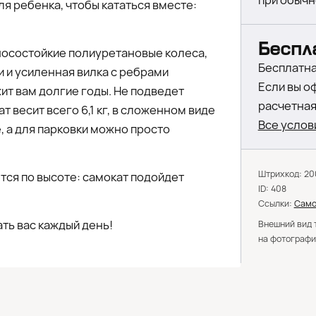
при обычн
ля ребенка, чтобы кататься вместе:
Беспл
носостойкие полиуретановые колеса,
Бесплатна
и усиленная вилка с ребрами
Если вы о
ит вам долгие годы. Не подведет
расчетная 
весит всего 6,1 кг, в сложенном виде
Все услов
, а для парковки можно просто
Штрихкод: 20
тся по высоте: самокат подойдет
ID: 408
Ссылки:
Само
ть вас каждый день!
Внешний вид 
на фотографи