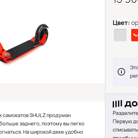
Цвет:
о
Это
ре
Разделите
х самокатов SHULZ продуман
Первую до
больше заднего, поэтому вы легко
списыватьс
огнаться. На широкой деке удобно