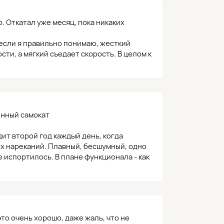
 Откатал уже месяц, пока никаких
 если я правильно понимаю, жесткий
и, а мягкий съедает скорость. В целом к
енный самокат
ит второй год каждый день, когда
их нареканий. Плавный, бесшумный, одно
 испортилось. В плане функционала - как
!
то очень хорошо, даже жаль, что не