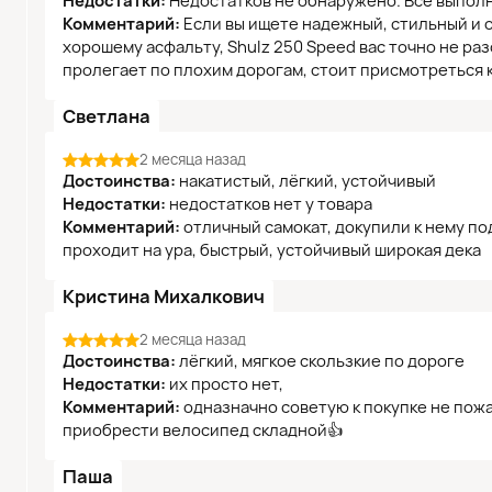
Недостатки:
Недостатков не обнаружено. Все выпол
Комментарий:
Если вы ищете надежный, стильный и о
хорошему асфальту, Shulz 250 Speed вас точно не раз
пролегает по плохим дорогам, стоит присмотреться 
Светлана
2 месяца назад
Достоинства:
накатистый, лёгкий, устойчивый
Недостатки:
недостатков нет у товара
Комментарий:
отличный самокат, докупили к нему по
проходит на ура, быстрый, устойчивый широкая дека
Кристина Михалкович
2 месяца назад
Достоинства:
лёгкий, мягкое скользкие по дороге
Недостатки:
их просто нет,
Комментарий:
одназначно советую к покупке не пожа
приобрести велосипед складной👍
Паша