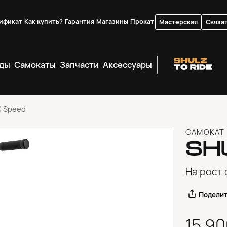
ификат
Как купить?
Гарантия
Магазины
Прокат
Мастерская
Связат
ды
Самокаты
Запчасти
Аксессуары
0 Speed
САМОКАТ
SH
На рост 
Подели
15 9