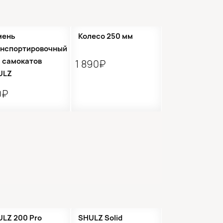
мень
Колесо 250 мм
анспортировочный
 самокатов
1 890₽
ULZ
0₽
LZ 200 Pro
SHULZ Solid