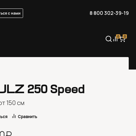
8 800 302-39-19
ься с нами
0
0
ULZ
250 Speed
от 150 см
ться
Сравнить
00₽