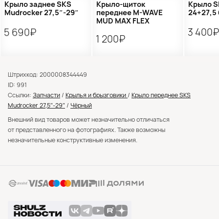
Крыло заднее SKS
Крыло-щиток
Крыло S
Mudrocker 27,5″-29″
переднее M-WAVE
24+27,5
MUD MAX FLEX
5 690₽
3 400
1 200₽
Штрихкод: 2000008344449
ID: 991
Ссылки:
Запчасти
/
Крылья и брызговики
/
Крыло переднее SKS
Mudrocker 27,5″-29″
/
Чёрный
Внешний вид товаров может незначительно отличаться
от представленного на фотографиях. Также возможны
незначительные конструктивные изменения.