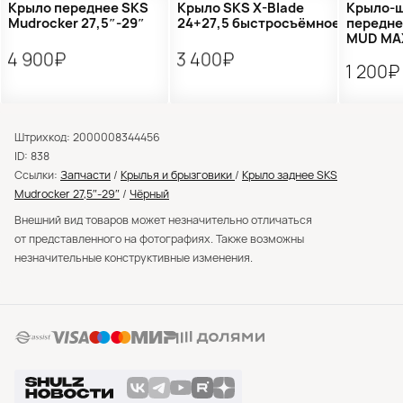
Крыло переднее SKS
Крыло SKS X-Blade
Крыло-
Mudrocker 27,5″-29″
24+27,5 быстросъёмное
передн
MUD MA
4 900₽
3 400₽
1 200₽
Штрихкод: 2000008344456
ID: 838
Ссылки:
Запчасти
/
Крылья и брызговики
/
Крыло заднее SKS
Mudrocker 27,5″-29″
/
Чёрный
Внешний вид товаров может незначительно отличаться
от представленного на фотографиях. Также возможны
незначительные конструктивные изменения.