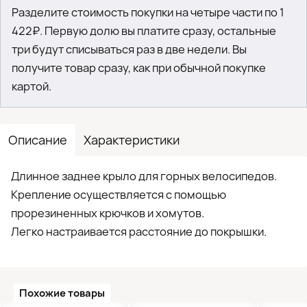
Разделите стоимость покупки на четыре части по 1
422₽. Первую долю вы платите сразу, остальные
три будут списываться раз в две недели. Вы
получите товар сразу, как при обычной покупке
картой.
Описание
Характеристики
Длинное заднее крыло для горных велосипедов.
Крепление осуществляется с помощью
прорезиненных крючков и хомутов.
Легко настраивается расстояние до покрышки.
Похожие товары
●
Кол-в