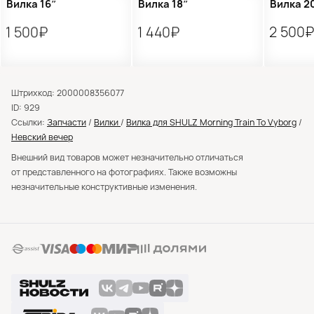
Вилка 16″
Вилка 18″
Вилка 2
1 500₽
1 440₽
2 500
Штрихкод: 2000008356077
ID: 929
Ссылки:
Запчасти
/
Вилки
/
Вилка для SHULZ Morning Train To Vyborg
/
Невский вечер
Внешний вид товаров может незначительно отличаться
от представленного на фотографиях. Также возможны
незначительные конструктивные изменения.