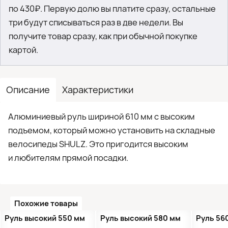
по 430₽. Первую долю вы платите сразу, остальные
три будут списываться раз в две недели. Вы
получите товар сразу, как при обычной покупке
картой.
Описание
Характеристики
Алюминиевый руль шириной 610 мм с высоким
подъемом, который можно установить на складные
велосипеды SHULZ. Это пригодится высоким
и любителям прямой посадки.
Похожие товары
●
Кол-во ограничено
●
Кол-во ограничено
Руль высокий 550 мм
Руль высокий 580 мм
Руль 56