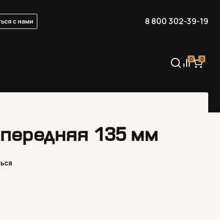
8 800 302-39-19
ься с нами
0
0
 передняя 135 мм
ться
₽