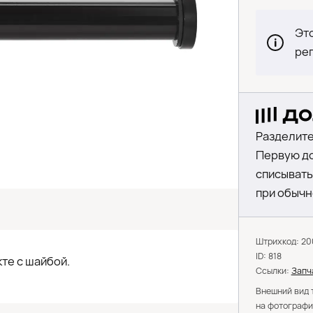
Это
ре
Разделите
Первую до
списыватьс
при обычн
Штрихкод: 2
ID: 818
кте с шайбой.
Ссылки:
Запч
Внешний вид 
на фотографи