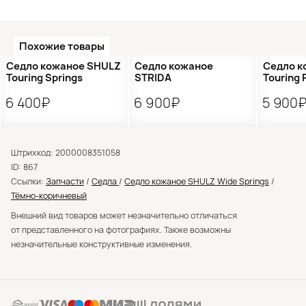
Похожие товары
●
Нет в наличии
Седло кожаное SHULZ
Седло кожаное
Седло к
Touring Springs
STRIDA
Touring 
6 400₽
6 900₽
5 900
Штрихкод: 2000008351058
ID: 867
Ссылки:
Запчасти
/
Седла
/
Седло кожаное SHULZ Wide Springs
/
Тёмно-коричневый
Внешний вид товаров может незначительно отличаться
от представленного на фотографиях. Также возможны
незначительные конструктивные изменения.