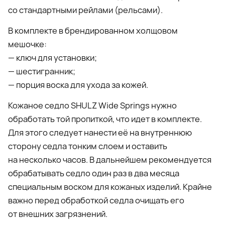
со стандартными рейлами (рельсами).
В комплекте в брендированном холщовом
мешочке:
— ключ для установки;
— шестигранник;
— порция воска для ухода за кожей.
Кожаное седло SHULZ Wide Springs нужно
обработать той пропиткой, что идет в комплекте.
Для этого следует нанести её на внутреннюю
сторону седла тонким слоем и оставить
на несколько часов. В дальнейшем рекомендуется
обрабатывать седло один раз в два месяца
специальным воском для кожаных изделий. Крайне
важно перед обработкой седла очищать его
от внешних загрязнений.