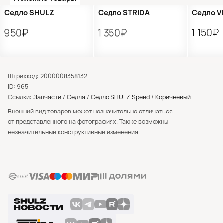
Седло SHULZ
Седло STRIDA
Седло V
950₽
1 350₽
1 150₽
Штрихкод: 2000008358132
ID: 965
Ссылки:
Запчасти
/
Седла
/
Седло SHULZ Speed
/
Коричневый
Внешний вид товаров может незначительно отличаться
от представленного на фотографиях. Также возможны
незначительные конструктивные изменения.