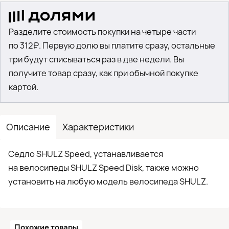
Разделите стоимость покупки на четыре части
по 312₽. Первую долю вы платите сразу, остальные
три будут списываться раз в две недели. Вы
получите товар сразу, как при обычной покупке
картой.
Описание
Характеристики
Седло SHULZ Speed, устанавливается
на велосипеды SHULZ Speed Disk, также можно
установить на любую модель велосипеда SHULZ.
Похожие товары
●
Кол-в