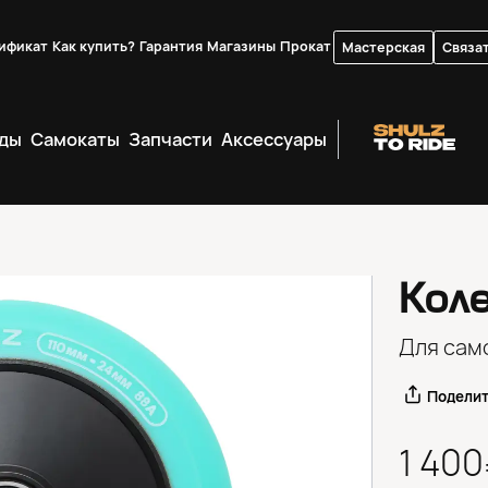
ификат
Как купить?
Гарантия
Магазины
Прокат
Мастерская
Связат
ды
Самокаты
Запчасти
Аксессуары
Кол
Для сам
Подели
1 40