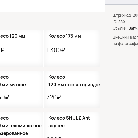
Штрихкод: 2
ID: 889
Ссылки:
Запч
есо 120 мм
Колесо 175 мм
Внешний вид 
на фотографи
0₽
1 300₽
лесо
Колесо
 мм мягкое
120 мм со светодиодами
50₽
720₽
Кол-во ограничено
●
Нет в наличии
лесо
Колесо SHULZ Ant
0 мм алюминиевое
заднее
езерованное