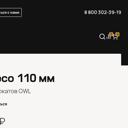
8 800 302-39-19
ься с нами
0
0
есо 110 мм
окатов OWL
ться
0₽