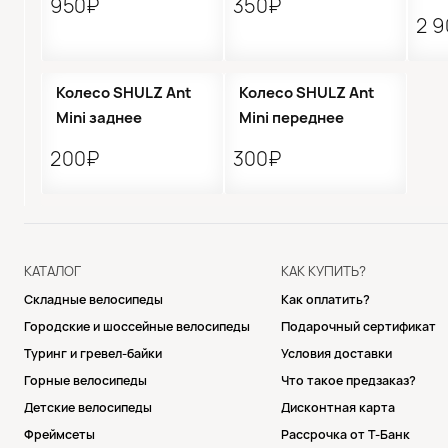
950₽
350₽
2 
●
Кол-во ограничено
●
Кол-во ограничено
Колесо SHULZ Ant
Колесо SHULZ Ant
Mini заднее
Mini переднее
200₽
300₽
КАТАЛОГ
КАК КУПИТЬ?
Складные велосипеды
Как оплатить?
Городские и шоссейные велосипеды
Подарочный сертификат
Туринг и гревел-байки
Условия доставки
Горные велосипеды
Что такое предзаказ?
Детские велосипеды
Дисконтная карта
Фреймсеты
Рассрочка от Т-Банк