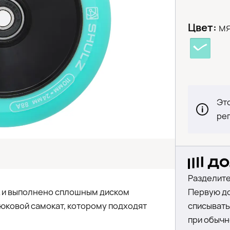
Цвет:
м
Это
ре
Разделите
L и выполнено сплошным диском
Первую до
юковой самокат, которому подходят
списыватьс
при обычн