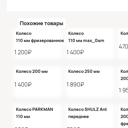
Похожие товары
Колесо
Колесо
Кол
110 мм фрезерованное
110 мм max_0am
47
1 200₽
1 400₽
Колесо 200 мм
Колесо 250 мм
Ко
200
1 400₽
1 890₽
1 9
●
Колесо PARKMAN
Колесо SHULZ Ant
Ко
110 мм
переднее
20
фр