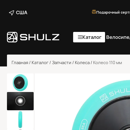
США
Подарочный серт
Каталог
Велосипе
Главная
/
Каталог
/
Запчасти
/
Колеса
/
Колесо 110 мм